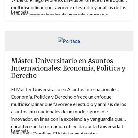
multidisciplinar que favorece el estudio y análisis de los
Leer más…
asuntos internacionales de un modo riguroso e
innovador, en línea con la excelencia y vanguardia que
caracterizan la formación ofrecida por la Universidad
Pontificia Comillas. Cursar el Máster en Asuntos
Internacionales permite que los alumnos adquieran un
amplio abanico de herramientas con las que abordar
los retos globales y la complejidad de la realidad
Máster Universitario en Asuntos
internacional desde una perspectiva económica,
Internacionales: Economía, Política y
jurídica y política.
Derecho
El Máster Universitario en Asuntos Internacionales:
Economía, Política y Derecho ofrece un enfoque
multidisciplinar que favorece el estudio y análisis de los
asuntos internacionales de un modo riguroso e
innovador, en línea con la excelencia y vanguardia que
caracterizan la formación ofrecida por la Universidad
Leer más…
Pontificia Comillas. El Máster en Asuntos