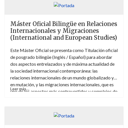
Ciencias Políticas y Relaciones internacionales, o
aquellos que de cualquier otra forma hayan cursado y
acrediten estudios de Derecho internacional, de la
Unión Europea o de Relaciones internacionales.
Máster Oficial Bilingüe en Relaciones
Internacionales y Migraciones
(International and European Studies)
Este Máster Oficial se presenta como Titulación oficial
de posgrado bilingüe (Inglés / Español) para abordar
dos aspectos entrelazados y de máxima actualidad de
la sociedad internacional contemporánea: las
relaciones internacionales de un mundo globalizado y
en mutación, y las migraciones internacionales, que es
Leer más…
uno de los aspectos más controvertidos y complejos de
las políticas internas nacionales y de la acción exterior
de los Estados y los Organismos Internacionales,
marcado por el respeto de los Derechos
Fundamentales de las personas de cualquier
nacionalidad.