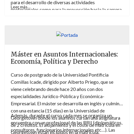
internacionales y europeos de carácter privados”. José
para el desarrollo de diversas actividades
Leer más…
Manuel Sánchez Patrón es miembro de la Comisión de
profesionales como para la proyección hacia la carrera
Coordinación Académica. Para más información
aquí
.
académica. Aprovechando la contrastada experiencia
en la impartición de títulos de especialización del
Departamento de Derecho Internacional, Eclesiástico y
Filosofía del Derecho de su Facultad de Derecho, con
este nuevo título oficial de posgrado la UCM presenta
una oferta absolutamente novedosa —por su espíritu,
Máster en Asuntos Internacionales:
por su estructura y por el diseño de su contenido— y
Economía, Política y Derecho
perfectamente adaptada a las exigencias del Espacio
Europeo de Educación Superior. Para más información
Curso de postgrado de la Universidad Pontificia
aquí
.
Comillas Icade, dirigido por Alberto Priego, que se
viene celebrando desde hace 20 años con dos
especialidades Jurídico-Pública y Económica-
Empresarial. El máster se desarrolla en inglés y culmina
con una estancia (15 días) en la Universidad de
Además, durante el curso cada mes se organiza un
Georgetown donde los alumnos cursan una asignatura
encuentro con un profesional de las RRII (diplomáticos,
de 2 créditos. El alojamiento y el coste de matrícula en
consultores, funcionarios internacionales etc…). Las
Georgetown están incluidos en la matrícula.