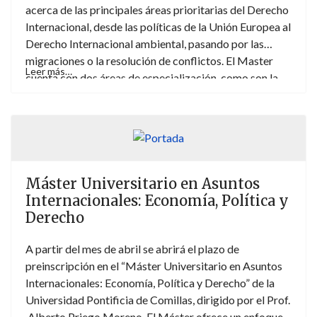
acerca de las principales áreas prioritarias del Derecho
Internacional, desde las políticas de la Unión Europea al
Derecho Internacional ambiental, pasando por las
migraciones o la resolución de conflictos. El Master
Leer más…
cuenta con dos áreas de especialización, como son la
protección internacional de los derechos humanos y el
Derecho de los negocios internacionales. Con opciones
de movilidad internacional durante el segundo
semestre, hay un curso obligatorio sobre "Genocide
and Mass Atrocities under International Law" que se
desarrolla en Cracovia, incluyendo una visita guiada al
Máster Universitario en Asuntos
antiguo campo de exterminio de Auschwitz.
Internacionales: Economía, Política y
Derecho
A partir del mes de abril se abrirá el plazo de
preinscripción en el “Máster Universitario en Asuntos
Internacionales: Economía, Política y Derecho” de la
Universidad Pontificia de Comillas, dirigido por el Prof.
Alberto Priego Moreno. El Máster ofrece un enfoque