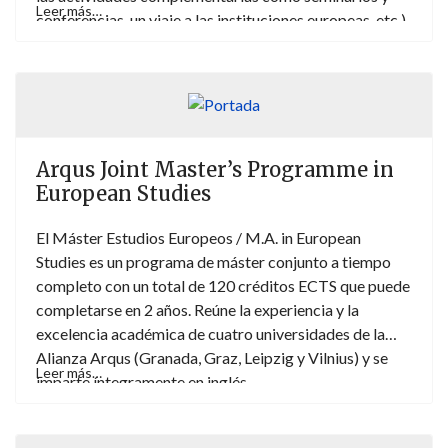
Leer más…
conferencias, un viaje a las instituciones europeas, etc.)
reflejan el firme compromiso de mejorar los contenidos
y el rendimiento del posgrado impartido desde el
Departamento de Derecho internacional público y
Relaciones internacionales de la Universidad de
Granada. El Máster Alestine tiene como principales
destinatarios tanto a aquellos estudiantes que quieran
Arqus Joint Master’s Programme in
proseguir una formación académica y/o investigadora
European Studies
como a futuros profesionales del derecho y las
relaciones internacionales (Carrera diplomática,
El Máster Estudios Europeos / M.A. in European
Función pública internacional, Abogacía y Consultoría
Studies es un programa de máster conjunto a tiempo
Internacional y especialización en temas
completo con un total de 120 créditos ECTS que puede
internacionales para ONGs). La experiencia de los
completarse en 2 años. Reúne la experiencia y la
egresados pone de manifiesto que una formación en
excelencia académica de cuatro universidades de la
relaciones internacionales es un importante activo para
Alianza Arqus (Granada, Graz, Leipzig y Vilnius) y se
Leer más…
encontrar trabajo posteriormente en ámbitos muy
imparte íntegramente en inglés.
variados. Tendrán prioridad en el acceso al máster los
graduados en Ciencias Sociales, en particular Derecho,