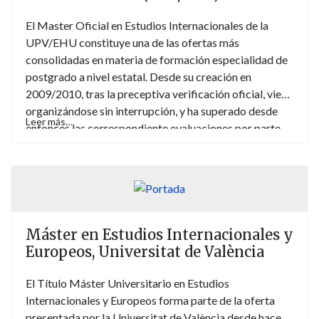
nacional, regional y local— y las empresas, públicas y
privadas, requieren profesionales especializados en las
El Master Oficial en Estudios Internacionales de la
políticas europeas para garantizar su adecuado
UPV/EHU constituye una de las ofertas más
funcionamiento y alcanzar sus objetivos.
consolidadas en materia de formación especialidad de
postgrado a nivel estatal. Desde su creación en
2009/2010, tras la preceptiva verificación oficial, viene
organizándose sin interrupción, y ha superado desde
Leer más…
entonces las correspondiente evaluaciones por parte
de ANECA.
Máster en Estudios Internacionales y
Europeos, Universitat de València
El Título Máster Universitario en Estudios
Internacionales y Europeos forma parte de la oferta
presentada por la Universitat de València desde hace