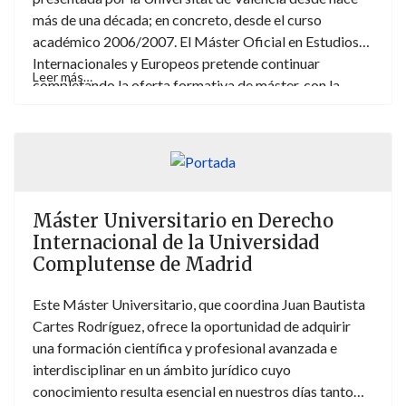
más de una década; en concreto, desde el curso
académico 2006/2007. El Máster Oficial en Estudios
Internacionales y Europeos pretende continuar
Leer más…
completando la oferta formativa de máster, con la
posibilidad de cursar estudios en el ámbito
internacional y europeo centrado en los problemas
político-jurídicos de las relaciones internacionales, así
como de la integración regional europea. Para reforzar
sus contenidos relativos a los Estudios internacionales
(sin que dejen de estar presentes los europeos; en
Máster Universitario en Derecho
especial, los relativos a los de la Unión Europea) se
Internacional de la Universidad
prevé una doble especialización. El estudiante deberá
Complutense de Madrid
optar, entre la profundización de las cuestiones ligadas
a las relaciones interestatales ofreciendo una
Este Máster Universitario, que coordina Juan Bautista
especialización en “Desafíos internacionales y
Cartes Rodríguez, ofrece la oportunidad de adquirir
europeos de carácter público”; o bien especializarse en
una formación científica y profesional avanzada e
las crecientes relaciones de carácter trasnacional
interdisciplinar en un ámbito jurídico cuyo
mediante la profundización en los llamados “Desafíos
conocimiento resulta esencial en nuestros días tanto