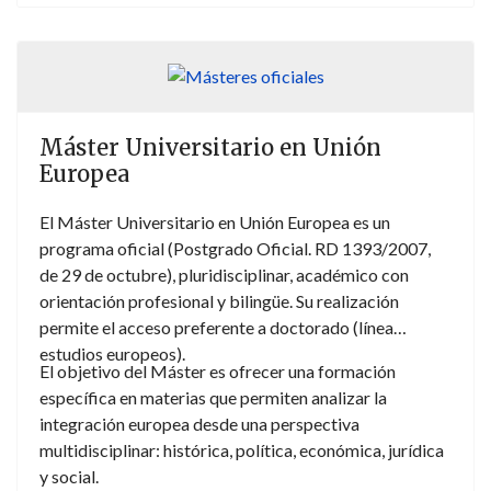
realidad de la sociedad internacional a lo largo de una
serie de materias de corte no sólo jurídico, sino
también económico y cultural, permitiéndole, por lo
demás, elegir entre una especialización de tipo
internacional o focalizada en el funcionamiento de la
Unión Europea.
Máster Universitario en Unión
Europea
El Máster Universitario en Unión Europea es un
programa oficial (Postgrado Oficial. RD 1393/2007,
de 29 de octubre), pluridisciplinar, académico con
orientación profesional y bilingüe. Su realización
permite el acceso preferente a doctorado (línea
estudios europeos).
El objetivo del Máster es ofrecer una formación
específica en materias que permiten analizar la
integración europea desde una perspectiva
multidisciplinar: histórica, política, económica, jurídica
y social.