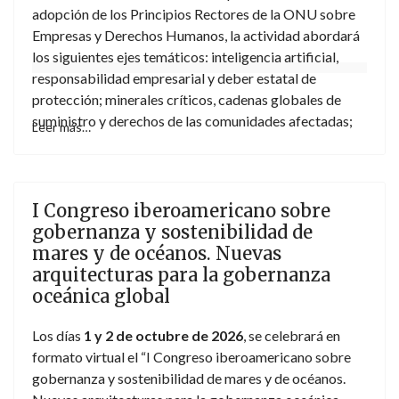
adopción de los Principios Rectores de la ONU sobre
Empresas y Derechos Humanos, la actividad abordará
los siguientes ejes temáticos: inteligencia artificial,
responsabilidad empresarial y deber estatal de
protección; minerales críticos, cadenas globales de
suministro y derechos de las comunidades afectadas;
Leer más…
debida diligencia empresarial en derechos humanos y
medio ambiente; acceso a la justicia y mecanismos de
reparación; y gobernanza corporativa y sostenibilidad.
I Congreso iberoamericano sobre
gobernanza y sostenibilidad de
mares y de océanos. Nuevas
arquitecturas para la gobernanza
oceánica global
Los días
1 y 2 de octubre de 2026
, se celebrará en
formato virtual el “I Congreso iberoamericano sobre
gobernanza y sostenibilidad de mares y de océanos.