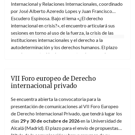
Internacional y Relaciones Internacionales, coordinado
por José Alberto Azeredo Lopes y Juan Francisco
Escudero Espinosa. Bajo el lema «¿El derecho
internacional en crisis?», el encuentro articulará sus
sesiones en torno al uso de la fuerza, la crisis de las
instituciones internacionales y el derecho a la
autodeterminación y los derechos humanos. El plazo
para la presentación de propuestas de ponencia
(resumen de 1500 palabras) concluye el 24 de julio de
2026. Las propuestas seleccionadas y expuestas
tendrán un nuevo plazo para presentar la publicación
VII Foro europeo de Derecho
según los criterios de calidad de la editorial de
internacional privado
prestigio. Para más información,
aquí
.
Se encuentra abierta la convocatoria para la
presentación de comunicaciones al VII Foro Europeo
de Derecho Internacional Privado, que tendrá lugar los
días
29 y 30 de octubre de 2026
en la Universidad de
Alcalá (Madrid). El plazo para el envío de propuestas