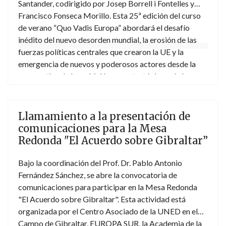
Santander, codirigido por Josep Borrell i Fontelles y
Francisco Fonseca Morillo. Esta 25ª edición del curso
de verano “Quo Vadis Europa” abordará el desafío
inédito del nuevo desorden mundial, la erosión de las
fuerzas políticas centrales que crearon la UE y la
emergencia de nuevos y poderosos actores desde la
perspectiva de la ambición geoestratégica y de las
reformas institucionales necesarias para que Europa se
convierta en un actor global. Para más información
aquí
.
Llamamiento a la presentación de
comunicaciones para la Mesa
Redonda "El Acuerdo sobre Gibraltar”
Bajo la coordinación del Prof. Dr. Pablo Antonio
Fernández Sánchez, se abre la convocatoria de
comunicaciones para participar en la Mesa Redonda
"El Acuerdo sobre Gibraltar". Esta actividad está
organizada por el Centro Asociado de la UNED en el
Campo de Gibraltar, EUROPA SUR, la Academia de la