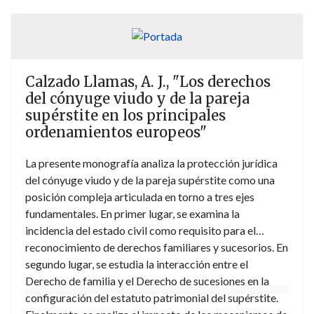
de los recursos genéticos marinos y el establecimiento
de áreas marinas protegidas. Un segundo bloque
temático aborda las innovaciones que se están
produciendo en el Derecho pesquero a nivel
Calzado Llamas, A. J., "Los derechos
internacional, tanto desde una perspectiva general
del cónyuge viudo y de la pareja
como en áreas específicas. Entre ellas, destaca la
supérstite en los principales
regulación de las subvenciones pesqueras a través del
ordenamientos europeos"
acuerdo regulador de la OMC, que está vigente desde
el 15 de septiembre de 2025. La tercera parte se centra
La presente monografía analiza la protección jurídica
en el estudio de los problemas directamente
del cónyuge viudo y de la pareja supérstite como una
relacionados con la implementación de la Política
posición compleja articulada en torno a tres ejes
Pesquera Común de la UE, que se encuentra en proceso
fundamentales. En primer lugar, se examina la
de revisión. Finalmente, la obra se cierra con un debate
incidencia del estado civil como requisito para el
sobre el papel que desempeñan los tribunales
reconocimiento de derechos familiares y sucesorios. En
internacionales en casos relacionados con la gestión
segundo lugar, se estudia la interacción entre el
sostenible de los recursos marinos.
Derecho de familia y el Derecho de sucesiones en la
configuración del estatuto patrimonial del supérstite.