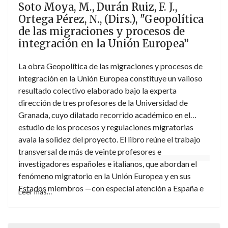
Soto Moya, M., Durán Ruiz, F. J.,
Ortega Pérez, N., (Dirs.), "Geopolítica
de las migraciones y procesos de
integración en la Unión Europea”
La obra Geopolítica de las migraciones y procesos de
integración en la Unión Europea constituye un valioso
resultado colectivo elaborado bajo la experta
dirección de tres profesores de la Universidad de
Granada, cuyo dilatado recorrido académico en el
estudio de los procesos y regulaciones migratorias
avala la solidez del proyecto. El libro reúne el trabajo
transversal de más de veinte profesores e
investigadores españoles e italianos, que abordan el
fenómeno migratorio en la Unión Europea y en sus
Estados miembros —con especial atención a España e
Leer más…
Italia— desde perspectivas tanto macro como micro.
La obra ofrece así una mirada amplia y rigurosa que
analiza el tratamiento del hecho migratorio y lo