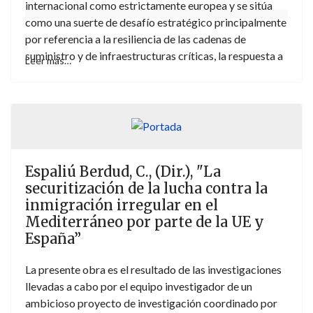
internacional como estrictamente europea y se sitúa
y las dinámicas identitarias en los procesos de
como una suerte de desafío estratégico principalmente
radicalización. Los capítulos de esta segunda parte
por referencia a la resiliencia de las cadenas de
incluyen estudios empíricos y evaluaciones de
suministro y de infraestructuras críticas, la respuesta a
programas extraídos en gran medida de los contextos
Leer más…
las políticas y prácticas relacionadas con el mercado y
europeo y español.
las inversiones o vinculadas con la coerción económica,
la garantía de la seguridad y autonomía energética y,
por último, la necesidad de gestionar
convenientemente las denominadas tecnologías
emergentes.
Espaliú Berdud, C., (Dir.), "La
securitización de la lucha contra la
inmigración irregular en el
Mediterráneo por parte de la UE y
España”
La presente obra es el resultado de las investigaciones
llevadas a cabo por el equipo investigador de un
ambicioso proyecto de investigación coordinado por