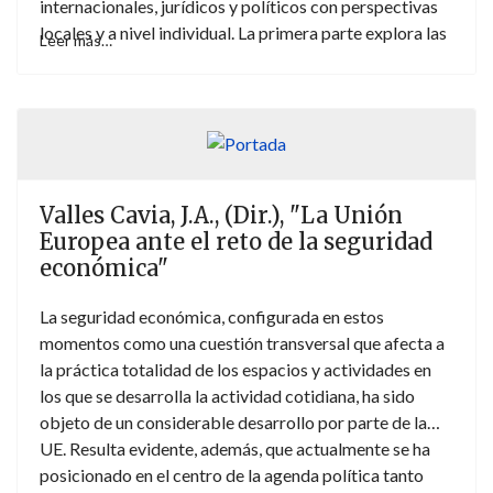
internacionales, jurídicos y políticos con perspectivas
locales y a nivel individual. La primera parte explora las
Leer más…
políticas de la UE, las competencias jurídicas y los
mecanismos de cooperación desarrollados para
prevenir la radicalización violenta, destacando tanto
los logros como las limitaciones estructurales. Los
capítulos examinan la evolución de las estrategias de
prevención de la UE, la idoneidad de la legislación de la
Valles Cavia, J.A., (Dir.), "La Unión
UE para abordar las tendencias emergentes, el
Europea ante el reto de la seguridad
desarrollo de la Unión Europea de Seguridad y los
económica"
riesgos de una «securitización» contraproducente a
través de conceptos como la «trampa del extremismo».
La seguridad económica, configurada en estos
La segunda parte se centra en las amenazas
momentos como una cuestión transversal que afecta a
emergentes y en las experiencias prácticas de
la práctica totalidad de los espacios y actividades en
prevención, haciendo hincapié en las lagunas de las
los que se desarrolla la actividad cotidiana, ha sido
respuestas existentes. Aborda fenómenos poco
objeto de un considerable desarrollo por parte de la
explorados, como la ideología «incel», el activismo
UE. Resulta evidente, además, que actualmente se ha
digital de extrema derecha y el terrorismo de autor
posicionado en el centro de la agenda política tanto
único, así como el papel de la salud mental, la educación