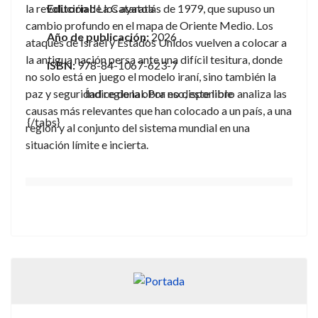
la revolución de los ayatolás de 1979, que supuso un
Editorial:
La Catarata
cambio profundo en el mapa de Oriente Medio. Los
Año de publicación:
2026
ataques de Israel y Estados Unidos vuelven a colocar a
la antigua nación persa ante una difícil tesitura, donde
ISBN:
978-84-1067-623-7
no solo está en juego el modelo iraní, sino también la
paz y seguridad regional. Por eso, este libro analiza las
Índice de la obra no disponible
causas más relevantes que han colocado a un país, a una
{/tabs}
región y al conjunto del sistema mundial en una
situación límite e incierta.