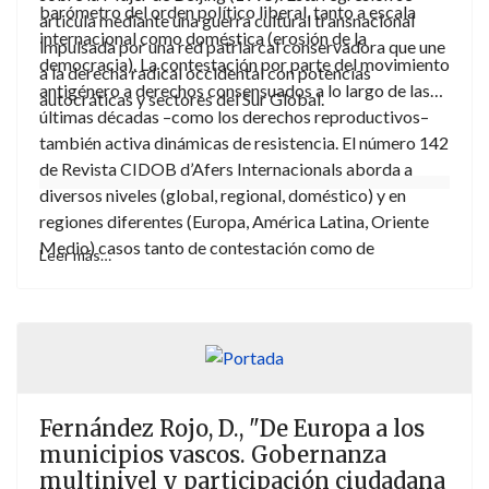
barómetro del orden político liberal, tanto a escala
articula mediante una guerra cultural transnacional
internacional como doméstica (erosión de la
impulsada por una red patriarcal conservadora que une
democracia). La contestación por parte del movimiento
a la derecha radical occidental con potencias
antigénero a derechos consensuados a lo largo de las
autocráticas y sectores del Sur Global.
últimas décadas –como los derechos reproductivos–
también activa dinámicas de resistencia. El número 142
de Revista CIDOB d’Afers Internacionals aborda a
diversos niveles (global, regional, doméstico) y en
regiones diferentes (Europa, América Latina, Oriente
Medio) casos tanto de contestación como de
Leer más…
resistencia.
Fernández Rojo, D., "De Europa a los
municipios vascos. Gobernanza
multinivel y participación ciudadana