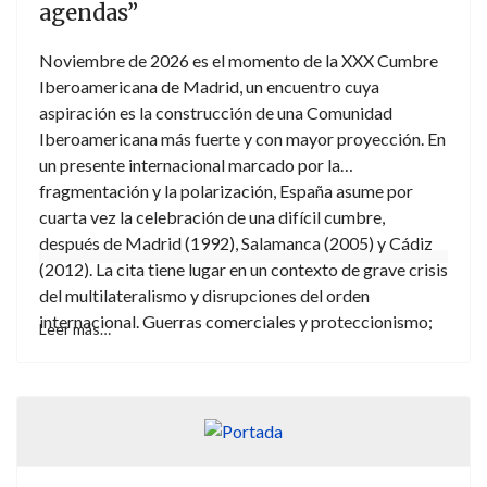
agendas”
Noviembre de 2026 es el momento de la XXX Cumbre
Iberoamericana de Madrid, un encuentro cuya
aspiración es la construcción de una Comunidad
Iberoamericana más fuerte y con mayor proyección. En
un presente internacional marcado por la
fragmentación y la polarización, España asume por
cuarta vez la celebración de una difícil cumbre,
después de Madrid (1992), Salamanca (2005) y Cádiz
(2012). La cita tiene lugar en un contexto de grave crisis
del multilateralismo y disrupciones del orden
internacional. Guerras comerciales y proteccionismo;
Leer más…
crisis de la cooperación al desarrollo; proliferación de
conflictos armados; o competición feroz entre el EEUU
de Trump, China, Rusia, Europa y potencias
emergentes. Todo ello nos obliga a una nueva reflexión
acerca del sentido y del rol, presente y futuro, de
Iberoamérica, y su oportunidad estratégica.