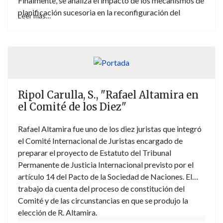
Finalmente, se analiza el impacto de los mecanismos de
planificación sucesoria en la reconfiguración del
Leer más…
equilibrio legal de derechos del viudo, prestando
especial atención a las analogías y diferencias
existentes respecto de la protección de la pareja
supérstite.
Ripol Carulla, S., "Rafael Altamira en
el Comité de los Diez"
Rafael Altamira fue uno de los diez juristas que integró
el Comité Internacional de Juristas encargado de
preparar el proyecto de Estatuto del Tribunal
Permanente de Justicia Internacional previsto por el
artículo 14 del Pacto de la Sociedad de Naciones. El
trabajo da cuenta del proceso de constitución del
Comité y de las circunstancias en que se produjo la
elección de R. Altamira.