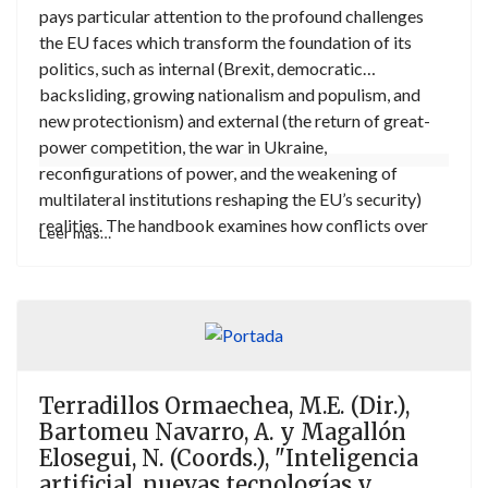
pays particular attention to the profound challenges
the EU faces which transform the foundation of its
politics, such as internal (Brexit, democratic
backsliding, growing nationalism and populism, and
new protectionism) and external (the return of great-
power competition, the war in Ukraine,
reconfigurations of power, and the weakening of
multilateral institutions reshaping the EU’s security)
realities. The handbook examines how conflicts over
Leer más…
values, authority, and governance now permeate the
European project and how the EU’s political order
adapts to crisis and contestation. With this, it analyses
and systematically summarizes the institutional
dynamics between integration and autonomy, patterns
of participation, contestation and identity, and the EU’s
Terradillos Ormaechea, M.E. (Dir.),
external relations in a fragile world order, revealing
Bartomeu Navarro, A. y Magallón
core aspects and characteristics of EU politics.
Elosegui, N. (Coords.), "Inteligencia
artificial, nuevas tecnologías y