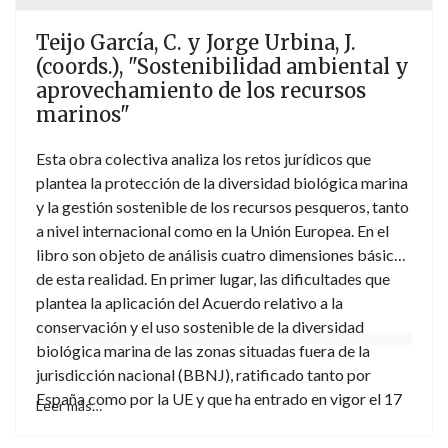
Teijo García, C. y Jorge Urbina, J.
(coords.), "Sostenibilidad ambiental y
aprovechamiento de los recursos
marinos"
Esta obra colectiva analiza los retos jurídicos que
plantea la protección de la diversidad biológica marina
y la gestión sostenible de los recursos pesqueros, tanto
a nivel internacional como en la Unión Europea. En el
libro son objeto de análisis cuatro dimensiones básicas
de esta realidad. En primer lugar, las dificultades que
plantea la aplicación del Acuerdo relativo a la
conservación y el uso sostenible de la diversidad
biológica marina de las zonas situadas fuera de la
jurisdicción nacional (BBNJ), ratificado tanto por
España como por la UE y que ha entrado en vigor el 17
Leer más…
de enero de 2026. En este ámbito son objeto de análisis
problemas esenciales como el régimen de explotación