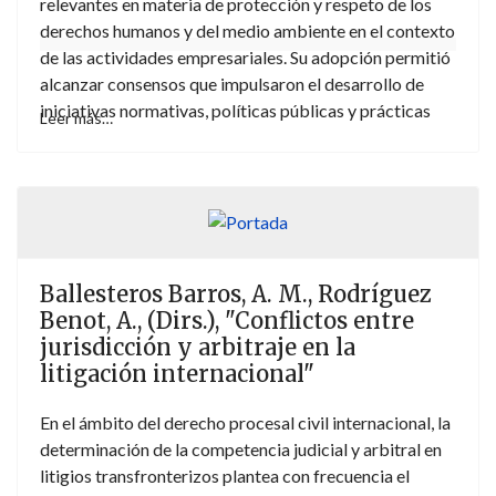
relevantes en materia de protección y respeto de los
derechos humanos y del medio ambiente en el contexto
de las actividades empresariales. Su adopción permitió
alcanzar consensos que impulsaron el desarrollo de
iniciativas normativas, políticas públicas y prácticas
Leer más…
empresariales orientadas a la prevención y gestión de
impactos adversos. No obstante, la actual policrisis de
naturaleza económica, social, sanitaria, ambiental y
geopolítica ha tensionado algunos de estos consensos
y ha supuesto un punto de inflexión que, en
determinados ámbitos, se está manifestando en
Ballesteros Barros, A. M., Rodríguez
procesos de estancamiento o incluso de regresión. La
Benot, A., (Dirs.), "Conflictos entre
Unión Europea y sus Estados miembros han ido
jurisdicción y arbitraje en la
asumiendo un compromiso progresivo con la
litigación internacional"
implementación de los Principios Rectores,
integrándolos (con mayor o menor acierto) en sus
En el ámbito del derecho procesal civil internacional, la
políticas y marcos normativos. A la luz de lo anterior, la
determinación de la competencia judicial y arbitral en
presente monografía tiene por objetivo analizar el
litigios transfronterizos plantea con frecuencia el
alcance, la coherencia y la efectividad de dicho