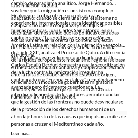
cambio de paradigma analítico. Jorge Hernando
la asimilación forzada.
sostiene que la migración es un sistema complejo
Finalmente, la obra ofrece una mirada a las
adaptativo; cuando se cierra una ruta, el sistema no
experiencias internacionales para identificar posibles
colapsa, sino que se reorganiza y los flujos se
buenas prácticas. Juan Carlos Sainz Borgo, en su
desplazan, demostrando que las políticas centradas
capítulo sobre "Las políticas de cooperación en
exclusivamente en la oferta (la contención) están
América Latina en relación con la migración venezolana
destinadas al fracaso si no se gestiona la demanda
del siglo XXI", analiza el Proceso de Quito. A diferencia
estructural.
En conclusión, este volumen coordinado por el Dr.
de la rigidez europea, este mecanismo regional se basa
Carlos Espaliú Berdud demuestra que la securitización
en medidas de mutua confianza y cooperación técnica
de la lucha contra la inmigración irregular ha
ante la falta de colaboración del Estado de origen,
configurado una "Europa Fortaleza" tecnológicamente
ofreciendo un modelo de gobernanza migratoria
avanzada pero éticamente cuestionada. La
flexible y no vinculante que prioriza la asistencia
interdisciplinariedad de los autores permite concluir
humanitaria y la regularización.
que la gestión de las fronteras no puede desvincularse
de la protección de los derechos humanos ni de un
abordaje honesto de las causas que impulsan a miles de
personas a cruzar el Mediterráneo cada año.
Leer más…