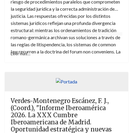
riesgo de procedimientos paralelos que comprometen
compromiso, así como evaluar el potencial de las
la seguridad jurídica y la correcta administración de
acciones y las medidas adoptadas para garantizar la
justicia. Las respuestas ofrecidas por los distintos
protección y el respeto de los derechos humanos y del
sistemas jurídicos reflejan una profunda divergencia
medio ambiente en el contexto de las actividades
estructural: mientras los ordenamientos de tradición
empresariales.
romano-germánica archivan sus soluciones a través de
las reglas de litispendencia, los sistemas de common
law recurren a la doctrina del forum non conveniens. La
Leer más…
ausencia de un instrumento multilateral capaz de
armonizar estas aproximaciones continúa siendo uno
de los principales obstáculos para garantizar una tutela
judicial efectiva en el contexto de las relaciones
privadas internacionales.
Verdes-Montenegro Escánez, F. J.,
(Coord.), "Informe Iberoamérica
2026. La XXX Cumbre
Iberoamericana de Madrid.
Oportunidad estratégica y nuevas