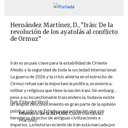
concibe, sobre todo, como una oportunidad tanto para
las personas migrantes como para las sociedades de
acogida.
Hernández Martínez, D., "Irán: De la
revolución de los ayatolás al conflicto
de Ormuz”
Irán es un país clave para la estabilidad de Oriente
Medio y la seguridad de toda la sociedad internacional.
La guerra de 2026 y la crisis abierta en el estrecho de
Ormuz refuerzan la importancia política, económica,
militar y religiosa que tiene la nación iraní. Sin embargo,
pese a su incuestionable trascendencia, todavía existe
{tab Ficha del libro}
un amplio desconocimiento en gran parte de la opinión
pública sobre un Estado y una población que son
Miembro de la AEPDIRI:
David Hernández
herederos directos de antiguas civilizaciones e
Martínez
imperios. La historia reciente de Irán está marcada por