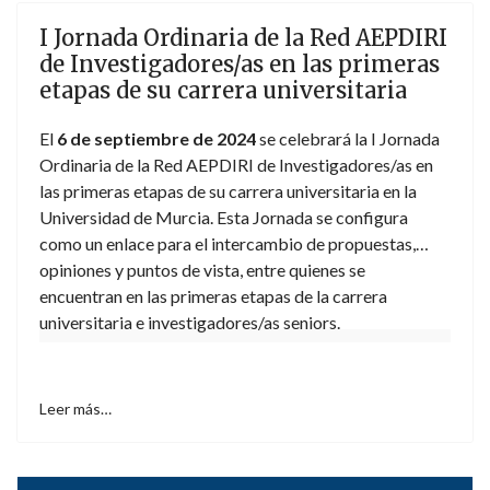
AEPDIRI, que recoja y preserve la experiencia
acumulada de quienes han transitado una vida
I Jornada Ordinaria de la Red AEPDIRI
universitaria plena. Esta actividad se desarrollará on
de Investigadores/as en las primeras
line. Para más información
aquí
.
etapas de su carrera universitaria
El
6 de septiembre de 2024
se celebrará la I Jornada
Ordinaria de la Red AEPDIRI de Investigadores/as en
las primeras etapas de su carrera universitaria en la
Universidad de Murcia. Esta Jornada se configura
como un enlace para el intercambio de propuestas,
opiniones y puntos de vista, entre quienes se
encuentran en las primeras etapas de la carrera
universitaria e investigadores/as seniors.
Leer más…