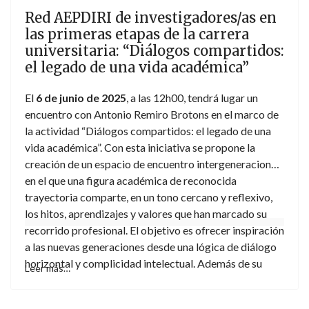
Red AEPDIRI de investigadores/as en
las primeras etapas de la carrera
universitaria: “Diálogos compartidos:
el legado de una vida académica”
El
6 de junio de 2025
, a las 12h00, tendrá lugar un
encuentro con Antonio Remiro Brotons en el marco de
la actividad “Diálogos compartidos: el legado de una
vida académica”. Con esta iniciativa se propone la
creación de un espacio de encuentro intergeneracional
en el que una figura académica de reconocida
trayectoria comparte, en un tono cercano y reflexivo,
los hitos, aprendizajes y valores que han marcado su
recorrido profesional. El objetivo es ofrecer inspiración
a las nuevas generaciones desde una lógica de diálogo
horizontal y complicidad intelectual. Además de su
Leer más…
valor formativo, estos encuentros pretenden construir
una memoria académica oral en el marco de la