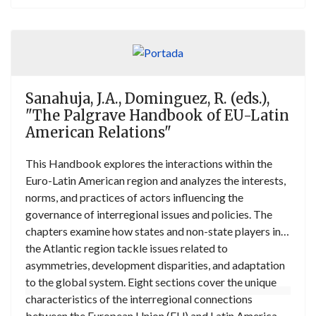
competente y ley aplicable, pero el análisis debe ser
riguroso, por cuanto las reglas que siguen los contratos
tradicionales no siempre pueden aplicarse a los
contratos en línea. La investigación llevada a cabo en
este libro parte de un estudio minucioso, que va de lo
Sanahuja, J.A., Dominguez, R. (eds.),
general a lo particular, y de una visión práctica de las
"The Palgrave Handbook of EU-Latin
normas de consumo del DIPr de la Unión Europea,
American Relations"
España, Italia y Francia, y algunos países de
Latinoamérica, como Colombia, México, Argentina y
This Handbook explores the interactions within the
Brasil. Para ello, se indica cómo los derechos de los
Euro-Latin American region and analyzes the interests,
consumidores pueden cambiar de acuerdo con
norms, and practices of actors influencing the
criterios como el domicilio y la residencia habitual de
governance of interregional issues and policies. The
las partes, el pacto de ley aplicable y las normas
chapters examine how states and non-state players in
imperativas de protección a los consumidores.
the Atlantic region tackle issues related to
asymmetries, development disparities, and adaptation
to the global system. Eight sections cover the unique
characteristics of the interregional connections
between the European Union (EU) and Latin America.