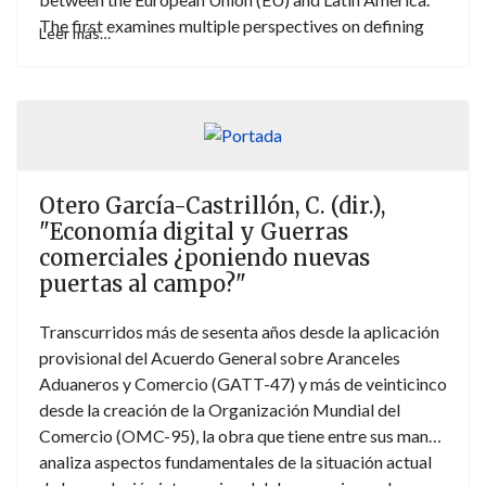
The first examines multiple perspectives on defining
Leer más…
and understanding Euro-Latin American Space, and the
second continues with explaining the role of three
leading EU institutions in the relationship with Latin
America. EU relations with Latin American regions and
some individual countries are the subject of sections
three and four. The economic and political bi-regional
Otero García-Castrillón, C. (dir.),
agendas are explored in sections five and six. This
"Economía digital y Guerras
Handbook closes with two sections focused on the
comerciales ¿poniendo nuevas
societal experiences and the role of external actors.
puertas al campo?"
Transcurridos más de sesenta años desde la aplicación
provisional del Acuerdo General sobre Aranceles
Aduaneros y Comercio (GATT-47) y más de veinticinco
desde la creación de la Organización Mundial del
Comercio (OMC-95), la obra que tiene entre sus manos
analiza aspectos fundamentales de la situación actual