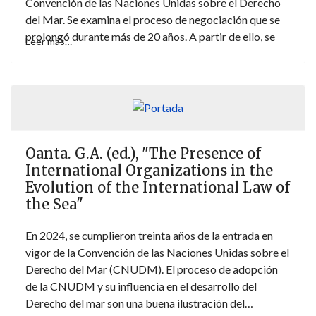
Convención de las Naciones Unidas sobre el Derecho
del Mar. Se examina el proceso de negociación que se
prolongó durante más de 20 años. A partir de ello, se
Leer más…
analiza la regulación finalmente establecida para estos
recursos, identificando los principales desafíos
jurídicos, técnicos y de gobernanza que podrían surgir
en la implementación del Acuerdo.
Oanta. G.A. (ed.), "The Presence of
International Organizations in the
Evolution of the International Law of
the Sea"
En 2024, se cumplieron treinta años de la entrada en
vigor de la Convención de las Naciones Unidas sobre el
Derecho del Mar (CNUDM). El proceso de adopción
de la CNUDM y su influencia en el desarrollo del
Derecho del mar son una buena ilustración del