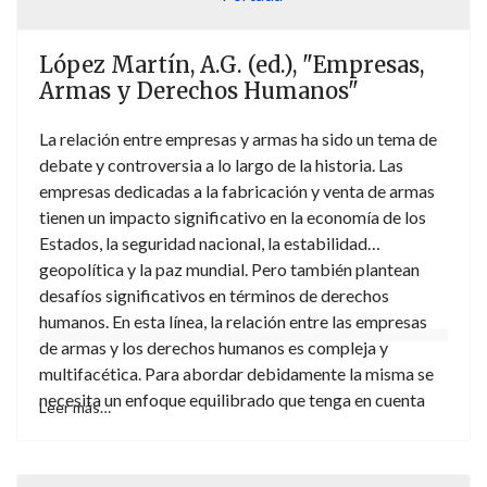
López Martín, A.G. (ed.), "Empresas,
Armas y Derechos Humanos"
La relación entre empresas y armas ha sido un tema de
debate y controversia a lo largo de la historia. Las
empresas dedicadas a la fabricación y venta de armas
tienen un impacto significativo en la economía de los
Estados, la seguridad nacional, la estabilidad
geopolítica y la paz mundial. Pero también plantean
desafíos significativos en términos de derechos
humanos. En esta línea, la relación entre las empresas
de armas y los derechos humanos es compleja y
multifacética. Para abordar debidamente la misma se
necesita un enfoque equilibrado que tenga en cuenta
Leer más…
todas las consideraciones en juego. Esto es
precisamente lo que se lleva a cabo en la presente obra
que examina esta compleja intersección explorando las