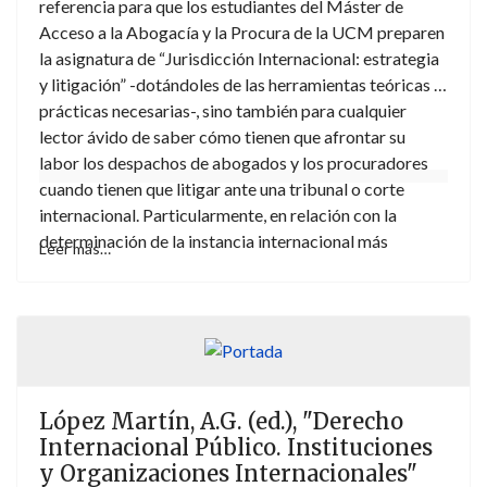
referencia para que los estudiantes del Máster de
Acceso a la Abogacía y la Procura de la UCM preparen
la asignatura de “Jurisdicción Internacional: estrategia
y litigación” -dotándoles de las herramientas teóricas y
prácticas necesarias-, sino también para cualquier
lector ávido de saber cómo tienen que afrontar su
labor los despachos de abogados y los procuradores
cuando tienen que litigar ante una tribunal o corte
internacional. Particularmente, en relación con la
determinación de la instancia internacional más
Leer más…
adecuada, en el marco de la estrategia procesal a
aplicar en cada caso; así como, para solventar las
controversias con componente internacional,
principalmente las que afectan a los Estados y
organizaciones internacionales, sin olvidar aquellas en
las que participan los individuos y las empresas
López Martín, A.G. (ed.), "Derecho
transnacionales.
Internacional Público. Instituciones
y Organizaciones Internacionales"