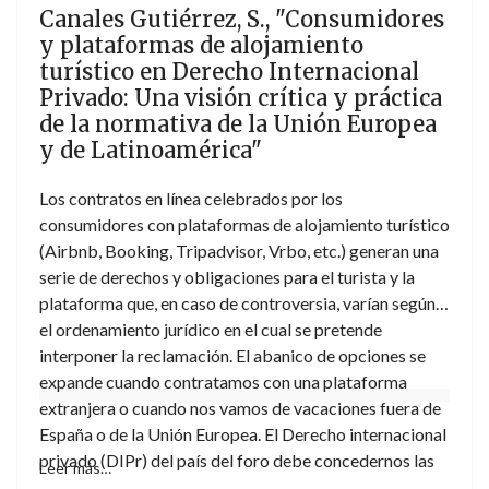
Canales Gutiérrez, S., "Consumidores
exhaustivos sobre la política española de seguridad y
y plataformas de alojamiento
defensa y sus vínculos con Europa, este libro será de
turístico en Derecho Internacional
especial interés.
Privado: Una visión crítica y práctica
de la normativa de la Unión Europea
y de Latinoamérica"
Los contratos en línea celebrados por los
consumidores con plataformas de alojamiento turístico
(Airbnb, Booking, Tripadvisor, Vrbo, etc.) generan una
serie de derechos y obligaciones para el turista y la
plataforma que, en caso de controversia, varían según
el ordenamiento jurídico en el cual se pretende
interponer la reclamación. El abanico de opciones se
expande cuando contratamos con una plataforma
extranjera o cuando nos vamos de vacaciones fuera de
España o de la Unión Europea. El Derecho internacional
privado (DIPr) del país del foro debe concedernos las
Leer más…
respuestas a las clásicas preguntas sobre tribunal