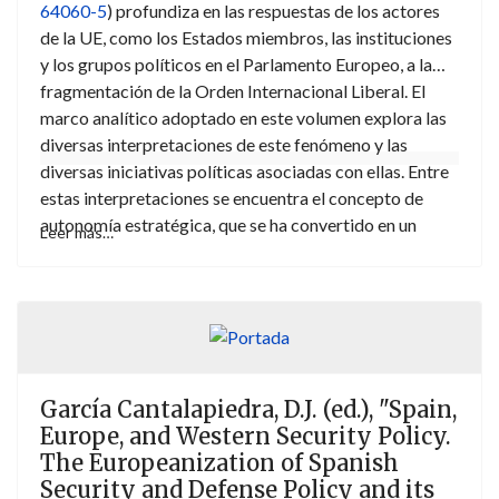
64060-5
) profundiza en las respuestas de los actores
de la UE, como los Estados miembros, las instituciones
y los grupos políticos en el Parlamento Europeo, a la
fragmentación de la Orden Internacional Liberal. El
marco analítico adoptado en este volumen explora las
diversas interpretaciones de este fenómeno y las
diversas iniciativas políticas asociadas con ellas. Entre
estas interpretaciones se encuentra el concepto de
autonomía estratégica, que se ha convertido en un
Leer más…
referente clave de los debates sobre la adaptación de
la UE a un orden fragmentado. Los contribuyentes
examinan estas dinámicas en diferentes áreas
temáticas (defensa, política comercial,
infraestructuras, inteligencia artificial, violencia contra
las mujeres, recursos naturales y no-proliferación).
García Cantalapiedra, D.J. (ed.), "Spain,
Europe, and Western Security Policy.
The Europeanization of Spanish
Security and Defense Policy and its