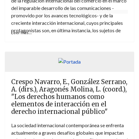
de la regulación internacional del comercio en el marco
del imparable desarrollo de las comunicaciones -
promovido por los avances tecnológicos- y de la
creciente interacción internacional, cuyos principales
protagonistas son, en última instancia, los sujetos de
Leer más…
Derecho privado. Estos actores se desenvuelven en un
mundo jurídicamente fragmentado y en el que la
actuación normativa y de gestión internacional es cada
vez más amplia y diversa.
Crespo Navarro, E., González Serrano,
A. (dirs.), Aragonés Molina, L. (coord.),
"Los derechos humanos como
elementos de interacción en el
derecho internacional público"
La sociedad internacional contemporánea se enfrenta
actualmente a graves desafíos globales que impactan