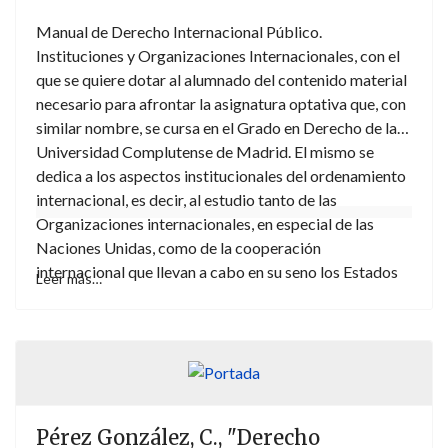
Manual de Derecho Internacional Público.
Instituciones y Organizaciones Internacionales, con el
que se quiere dotar al alumnado del contenido material
necesario para afrontar la asignatura optativa que, con
similar nombre, se cursa en el Grado en Derecho de la
Universidad Complutense de Madrid. El mismo se
dedica a los aspectos institucionales del ordenamiento
internacional, es decir, al estudio tanto de las
Organizaciones internacionales, en especial de las
Naciones Unidas, como de la cooperación
internacional que llevan a cabo en su seno los Estados
Leer más…
en sectores fundamentales de las relaciones
internacionales, como son el uso de la fuerza, el
derecho humanitario, la protección internacional de los
derechos humanos, o el Derecho internacional penal. Lo
que se pretende es ofrecer una primera aproximación
teórica básica sobre estos aspectos tomada como
Pérez González, C., "Derecho
inicial punto de apoyo para el fundamental examen de