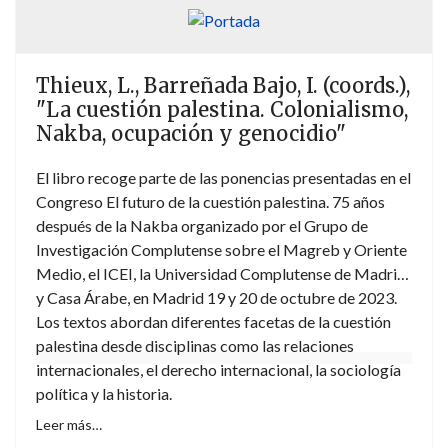
implicaciones éticas y jurídicas existentes, la
responsabilidad directa de estas empresas en la
protección y promoción de los derechos humanos, así
Thieux, L., Barreñada Bajo, I. (coords.),
como los debidos cauces de actuación en caso de que
"La cuestión palestina. Colonialismo,
no operen debidamente. Sin dejar de lado la
Nakba, ocupación y genocidio"
responsabilidad primaria del Estado en esta materia ni
olvidar el papel crucial que la sociedad civil y las
El libro recoge parte de las ponencias presentadas en el
organizaciones de derechos humanos juegan en la
Congreso El futuro de la cuestión palestina. 75 años
vigilancia y control de las actividades de las empresas
después de la Nakba organizado por el Grupo de
relacionadas con el comercio de armas, así como en la
Investigación Complutense sobre el Magreb y Oriente
denuncia de posibles violaciones de derechos humanos.
Medio, el ICEI, la Universidad Complutense de Madrid
Temas todos ellos de la más candente actualidad, lo
y Casa Árabe, en Madrid 19 y 20 de octubre de 2023.
que dota a la obra de un innegable interés.
Los textos abordan diferentes facetas de la cuestión
palestina desde disciplinas como las relaciones
internacionales, el derecho internacional, la sociología
política y la historia.
Leer más…