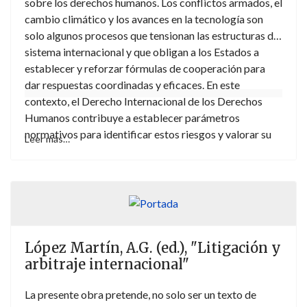
sobre los derechos humanos. Los conflictos armados, el
cambio climático y los avances en la tecnología son
solo algunos procesos que tensionan las estructuras del
sistema internacional y que obligan a los Estados a
establecer y reforzar fórmulas de cooperación para
dar respuestas coordinadas y eficaces. En este
contexto, el Derecho Internacional de los Derechos
Humanos contribuye a establecer parámetros
normativos para identificar estos riesgos y valorar su
Leer más…
grado de cumplimiento por parte de los Estados y
demás sujetos y actores internacionales. En la presente
obra, se analiza cómo el sistema regional europeo de
protección de los derechos humanos ha propuesto
soluciones para afrontar estos desafíos.
López Martín, A.G. (ed.), "Litigación y
arbitraje internacional"
La presente obra pretende, no solo ser un texto de