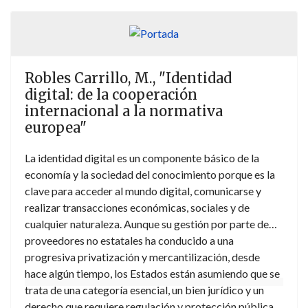
eficacia extraterritorial de las resoluciones en materia
de contratos, sociedades, bienes virtuales y propiedad
intelectual. Además, se analiza en profundidad la
responsabilidad extracontractual en el entorno digital,
Robles Carrillo, M., "Identidad
un área de creciente relevancia y complejidad. Uno de
digital: de la cooperación
los aspectos más innovadores en esta obra es el
internacional a la normativa
estudio de mecanismos vanguardistas de resolución de
europea"
conflictos, como el arbitraje en la cadena de bloques
(blockchain), presentando un marco práctico y
La identidad digital es un componente básico de la
aplicable en un mundo donde las fronteras
economía y la sociedad del conocimiento porque es la
tradicionales ya no existen. Este libro ofrece un recurso
clave para acceder al mundo digital, comunicarse y
imprescindible para comprender los desafíos legales
realizar transacciones económicas, sociales y de
que plantea el metaverso en la actualidad y anticipar
cualquier naturaleza. Aunque su gestión por parte de
los problemas jurídicos que surgirán en el futuro digital.
proveedores no estatales ha conducido a una
progresiva privatización y mercantilización, desde
hace algún tiempo, los Estados están asumiendo que se
trata de una categoría esencial, un bien jurídico y un
derecho que requiere regulación y protección pública.