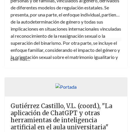
personas y de familias, vinculados al género, derivados
aplicación del principio de control en origen y
de diferentes modelos de regulación estatales. Se
reconocimiento mutuo y la incidencia del principio de
presenta, por una parte, el enfoque individual, partiendo
no discriminación en el mercado interior a través del
de la autodeterminación de género y todas sus
bloqueo geográfico. Bajo el hilo conductor de la
implicaciones en situaciones internacionales vinculadas
plataforma Airbnb el lector podrá acercar la teoría
al reconocimiento de la reasignación sexual o la
doctrinal a la realidad del nuevo contexto del alquiler
superación del binarismo. Por otra parte, se incluye el
de corta duración eminentemente transfronterizo.
enfoque familiar, considerando el impacto del género y
la orientación sexual sobre el matrimonio igualitario y
Leer más…
el establecimiento de la relación de filiación respecto
de parejas homoparentales, o la aparición de nuevos
modelos familiares.
Gutiérrez Castillo, V.L. (coord.), "La
aplicación de ChatGPT y otras
herramientas de inteligencia
artificial en el aula universitaria"