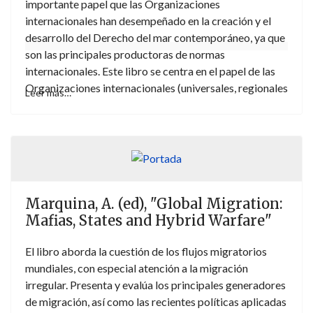
importante papel que las Organizaciones
internacionales han desempeñado en la creación y el
desarrollo del Derecho del mar contemporáneo, ya que
son las principales productoras de normas
internacionales. Este libro se centra en el papel de las
Organizaciones internacionales (universales, regionales
Leer más…
y subregionales) en la aplicación de las disposiciones
de la CNUDM y en cómo sus Ordenamientos jurídicos
han sido verdaderos laboratorios para poner a prueba
el alcance de las disposiciones de la CNUDM.
Marquina, A. (ed), "Global Migration:
Mafias, States and Hybrid Warfare"
El libro aborda la cuestión de los flujos migratorios
mundiales, con especial atención a la migración
irregular. Presenta y evalúa los principales generadores
de migración, así como las recientes políticas aplicadas