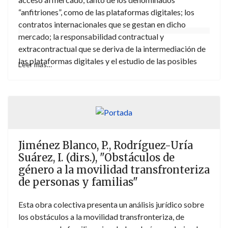
“anfitriones”, como de las plataformas digitales; los
contratos internacionales que se gestan en dicho
mercado; la responsabilidad contractual y
extracontractual que se deriva de la intermediación de
las plataformas digitales y el estudio de las posibles
Leer más…
vías existentes para la resolución internacional de
disputas derivadas del uso de las plataformas digitales
en la intermediación del alquiler de corta duración. La
novedad radica en que tales cuestiones se analizan no
sólo desde la perspectiva del derecho sustantivo sino
también desde la perspectiva del Derecho
Jiménez Blanco, P., Rodríguez-Uría
Internacional Privado, que abarca el derecho
Suárez, I. (dirs.), "Obstáculos de
conflictual y el derecho procesal civil internacional. El
género a la movilidad transfronteriza
análisis de las cuestiones planteadas pivota sobre una
de personas y familias"
serie de criterios comunes que definen el marco
legislativo europeo que regula el sector del alquiler de
Esta obra colectiva presenta un análisis jurídico sobre
corta duración intermediado por plataformas digitales,
los obstáculos a la movilidad transfronteriza, de
como son el criterio de las actividades dirigidas; la