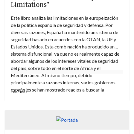
Limitations"
Este libro analiza las limitaciones en la europeización
de la política española de seguridad y defensa. Por
diversas razones, España ha mantenido un sistema de
seguridad basado en acuerdos con la OTAN, la UE y
Estados Unidos. Esta combinación ha producido un
sistema disfuncional, ya que no es realmente capaz de
abordar algunos de los intereses vitales de seguridad
del país, sobre todo en el norte de África y el
Mediterráneo. Al mismo tiempo, debido
principalmente a razones internas, varios gobiernos
españoles se han mostrado reacios a buscar la
Leer más…
autonomía en la política de seguridad y las capacidades
de defensa del país. Escrito por un equipo de
académicos y profesionales, este libro ofrece a los
responsables de la formulación de políticas y a los
profesionales una visión general y una visión más
profunda del tema. Debido a la falta de estudios