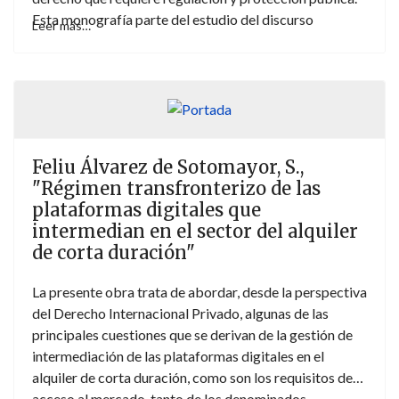
Esta monografía parte del estudio del discurso
Leer más…
científico sobre la identidad digital que permite
apreciar las diversas y complejas dimensiones de esta
figura poliédrica. Junto con ello, el examen de las
diferentes modalidades técnicas de identificación
posibilita una mejor comprensión de las consecuencias
jurídicas de la opción por un determinado diseño
Feliu Álvarez de Sotomayor, S.,
tecnológico. Sobre esa base conceptual y técnica se
"Régimen transfronterizo de las
aborda el análisis de los modelos de cooperación
plataformas digitales que
establecidos a nivel universal, interregional y regional
intermedian en el sector del alquiler
para ofrecer una panorámica exhaustiva, crítica y
de corta duración"
constructiva del estado de regulación de la identidad
digital en el ámbito internacional y en la Unión Europea.
La presente obra trata de abordar, desde la perspectiva
del Derecho Internacional Privado, algunas de las
principales cuestiones que se derivan de la gestión de
intermediación de las plataformas digitales en el
alquiler de corta duración, como son los requisitos de
acceso al mercado, tanto de los denominados