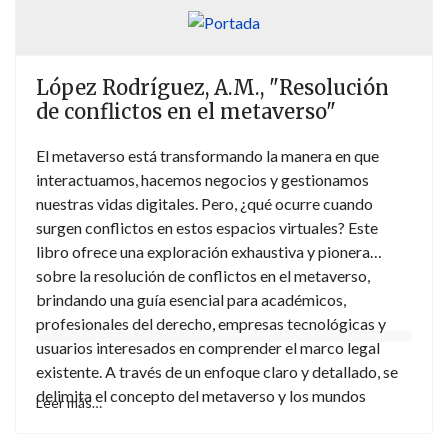
relación con la protección de las personas migrantes,
tanto en origen, como en tránsito y destino. Dicho
enfoque, situado en el centro de un debate social,
López Rodríguez, A.M., "Resolución
político, jurídico y académico en constante evolución,
de conflictos en el metaverso"
aboga por la necesidad de trascender la obsesión por
el control de fronteras y reorientar el modelo de
El metaverso está transformando la manera en que
gobernanza migratoria hacia la protección y respeto
interactuamos, hacemos negocios y gestionamos
de la dignidad de las personas migrantes.
nuestras vidas digitales. Pero, ¿qué ocurre cuando
surgen conflictos en estos espacios virtuales? Este
libro ofrece una exploración exhaustiva y pionera
sobre la resolución de conflictos en el metaverso,
brindando una guía esencial para académicos,
profesionales del derecho, empresas tecnológicas y
usuarios interesados en comprender el marco legal
existente. A través de un enfoque claro y detallado, se
delimita el concepto del metaverso y los mundos
Leer más…
virtuales, abordando temas cruciales como el derecho
sustantivo, la jurisdicción, el derecho aplicable y la