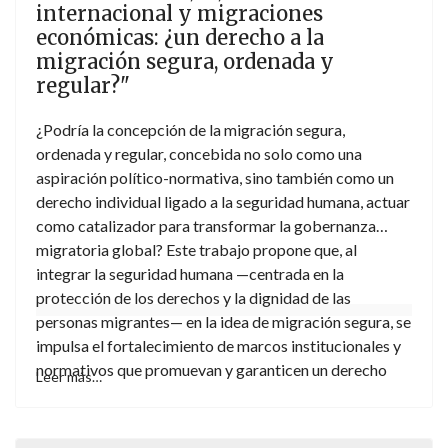
internacional y migraciones
la interrelación dialéctica entre la teoría y la práctica.
económicas: ¿un derecho a la
De tal forma que constituya una herramienta de estudio
migración segura, ordenada y
y trabajo útil para todos nuestros estudiantes de esa
regular?"
asignatura optativa. La cual constituye el necesario
complemento para un conocimiento adecuado de lo
¿Podría la concepción de la migración segura,
que es el ordenamiento jurídico internacional en toda su
ordenada y regular, concebida no solo como una
dimensión. El cual resulta necesario, habida cuenta que
aspiración político-normativa, sino también como un
estamos ante un sector del derecho, cada vez más
derecho individual ligado a la seguridad humana, actuar
omnipresente en cualquier actividad profesional de
como catalizador para transformar la gobernanza
índole jurídica.
migratoria global? Este trabajo propone que, al
integrar la seguridad humana —centrada en la
protección de los derechos y la dignidad de las
personas migrantes— en la idea de migración segura, se
impulsa el fortalecimiento de marcos institucionales y
normativos que promuevan y garanticen un derecho
Leer más…
humano a la migración segura, ordenada y regular. Tal
derecho se derivaría del conjunto de obligaciones que
el Derecho internacional impone a los Estados en