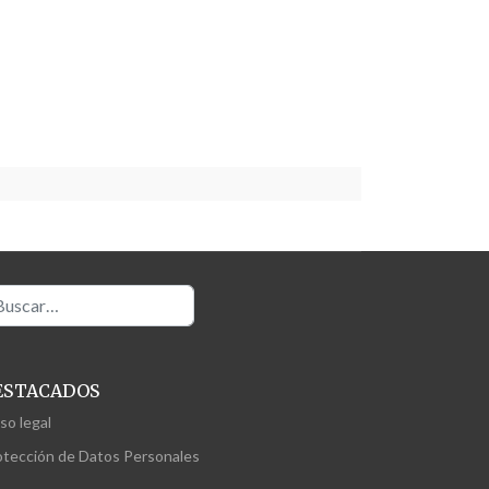
scar
ESTACADOS
so legal
otección de Datos Personales