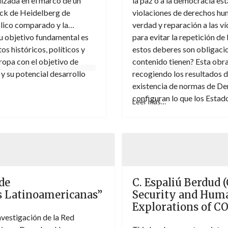
izada en el marco de un
la paz o a la democracia est
nck de Heidelberg de
violaciones de derechos hu
lico comparado y la
verdad y reparación a las ví
u objetivo fundamental es
para evitar la repetición d
 históricos, políticos y
estos deberes son obligacion
ropa con el objetivo de
contenido tienen? Esta obra
y su potencial desarrollo
recogiendo los resultados d
existencia de normas de De
configuran lo que los Esta
Leer más…
proceso de transición.
 de
C. Espaliú Berdud 
s Latinoamericanas”
Security and Hum
Explorations of C
investigación de la Red