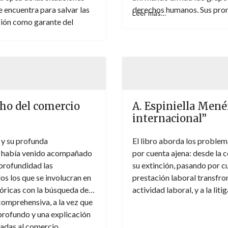
e encuentra para salvar las
derechos humanos. Sus pro
Leer más…
ción como garante del
repetido al Estado español 
cional, tanto en su dimensión
por recorrer hasta que sea 
cumplimiento a las obligaci
La última de esas iniciativa
de Ley de Memoria Democráti
libro colectivo procurando
indispensables y complement
cho del comercio
A. Espiniella Mené
interna. Si bien la discusión
internacional”
contexto, es, no obstante, i
debate que ninguna socied
 y su profunda
El libro aborda los problema
democracia de calidad y res
no había venido acompañado
por cuenta ajena: desde la c
violaciones graves de dere
profundidad las
su extinción, pasando por c
os los que se involucran en
prestación laboral transfron
eóricas con la búsqueda de
actividad laboral, y a la lit
comprehensiva, a la vez que
 profundo y una explicación
uladas al comercio