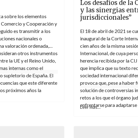
Los desafíos de la 
y las sinergias ent
ca sobre los elementos
jurisdiccionales”
e Comercio y Cooperación y
guido es transmitir a los
El 18 de abril de 2021 se cu
tuciones nacionales o
inaugural de la Corte Intern
una valoración ordenada,
cien años de la misma sesió
onsideran otros instrumentos
Internacional, de cuya perso
tre la UE y el Reino Unido,
herencia recibida por la CIJ
rmas internas como el
que implica que su texto re
o supletorio de España. El
sociedad internacional difer
cuencias que este diferente
provoca que, pese a haber 
os próximos años la
solución de controversias i
asentará en los puntos
retos a los que el órgano ju
abajo es que el Brexit ha
enfrentarse para adaptarse 
Leer más…
a, excepcional y singular.
la sociedad internacional ac
e Comercio y Cooperación
ales y revisadles e inter
ísicas o jurídicas. Esto exige