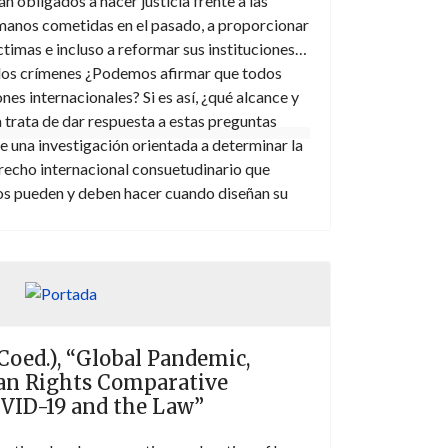
án obligados a hacer justicia frente a las
manos cometidas en el pasado, a proporcionar
ctimas e incluso a reformar sus instituciones
e los crímenes ¿Podemos afirmar que todos
es internacionales? Si es así, ¿qué alcance y
 trata de dar respuesta a estas preguntas
e una investigación orientada a determinar la
recho internacional consuetudinario que
dos pueden y deben hacer cuando diseñan su
(Coed.), “Global Pandemic,
an Rights Comparative
OVID-19 and the Law”