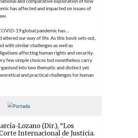
rnational and comparative exploration of how
ic has affected and impacted on issues of
law.
 COVID-19 global pandemic has
altered our way of life. As this book sets out,
nd with similar challenges as well as
igations affecting human rights and security.
ry few simple choices but nonetheless carry
anised into two thematic and distinct yet
 theoretical and practical challenges for human
 to personal, collective, and global security,
bility of states to safeguard our
rity, broadly defined, has been challenged.
y and legal impact of recent responses to
me time. It is often said that global
d global solutions, but the various responses
arcía-Lozano (Dir.), “Los
suggest a notable lack of a consensus amongst
Corte Internacional de Justicia.
.