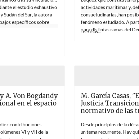
iante el estudio exhaustivo
actividades marítimas y, deb
 Sudán del Sur, la autora
consuetudinarias, han posibi
abajos específicos sobre
fenómeno estudiado. A parti
para distintas ramas del Der
Leer más…
su origen e interpretación, 
características actuales de
que, a pesar de presentar ca
régimen especial, para extrae
luz del Derecho aplicable en
internacional.
s y A. Von Bogdandy
M. García Casas, "
cional en el espacio
Justicia Transicion
normativo de las t
 diez contribuciones
Desde principios de la décad
olúmenes VI y VII de la
un tema recurrente. Hay qui