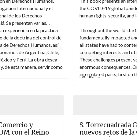
ión en Derechos Humanos,
This book presents an inte
igación Internacional y el
the COVID-19 global pandem
onal de los Derechos
human rights, security, and 
á. Se presentan varias
n experiencia en la práctica
Throughout the world, the
o de la doctrina del control de
fundamentally impacted and 
na de Derechos Humanos, así
all states have had to conte
ionarios de Argentina, Chile,
competing interests and obl
México y Perú. La obra desea
These challenges present ve
 y, de esta manera, servir como
enormous consequences. Org
itigación internacional sobre
interrelated parts, first on
Leer más…
mericano
rights and second on threats
.php/editorial/catalog/book/70
.
the book examines how the a
fundamental rights and secu
Questions about the legalit
COVID-19 will persist for so
problems require coordinate
 Comercio y
S. Torrecuadrada G
to the pandemic by states 
OM con el Reino
nuevos retos de la 
the international community