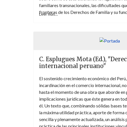
familiares transnacionales, las dificultades qu
fronteras de los Derechos de Familia y su fun
Leer más…
derecho al respeto a una vida familiar interna
transfronteriza como migratoria.
C. Esplugues Mota (Ed.), "Dere
internacional peruano"
El sostenido crecimiento económico del Perú,
incardinación en el comercio internacional, 
hasta el momento de una obra que aborde en 
implicaciones jurídicas que éste genera en tod
él. Un texto que, combinando sólidas bases t
la máxima utilidad práctica, aporte de forma 
sencilla y plenamente actualizada, un análisis
práctica de las principales instituciones vinc