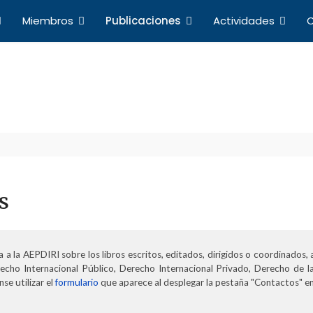
Miembros
Publicaciones
Actividades
C
Publicaciones
a de Profesores de Derecho Internacional y Relacio
s
 a la AEPDIRI sobre los libros escritos, editados, dirigidos o coordinados,
echo Internacional Público, Derecho Internacional Privado, Derecho de la U
se utilizar el
formulario
que aparece al desplegar la pestaña "Contactos" en 