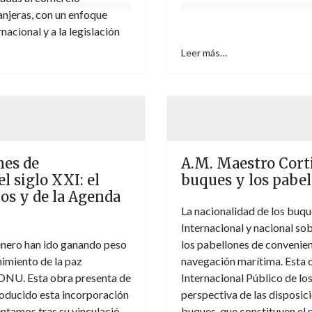
ranjeras, con un enfoque
nacional y a la legislación
Leer más…
nes de
A.M. Maestro Corti
l siglo XXI: el
buques y los pabel
os y de la Agenda
La nacionalidad de los buqu
Internacional y nacional so
énero han ido ganando peso
los pabellones de convenienc
imiento de la paz
navegación marítima. Esta 
 ONU. Esta obra presenta de
Internacional Público de lo
roducido esta incorporación
perspectiva de las disposic
rentamos tras su vinculación
buques, que constituyen el p