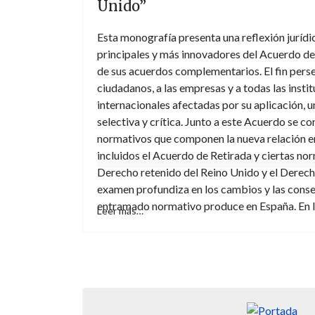
Unido”
Esta monografía presenta una reflexión jurídi
principales y más innovadores del Acuerdo d
de sus acuerdos complementarios. El fin perse
ciudadanos, a las empresas y a todas las insti
internacionales afectadas por su aplicación, 
selectiva y crítica. Junto a este Acuerdo se c
normativos que componen la nueva relación en
incluidos el Acuerdo de Retirada y ciertas no
Derecho retenido del Reino Unido y el Derech
examen profundiza en los cambios y las conse
entramado normativo produce en España. En l
Leer más…
aplicación práctica de estos instrumentos se 
analizados en el libro. El hilo conductor del tr
propiciado un Derecho de naturaleza transitori
El último exponente de ello es un Acuerdo d
que contiene soluciones de gobernanza tempor
partes al excluir directamente a las personas f