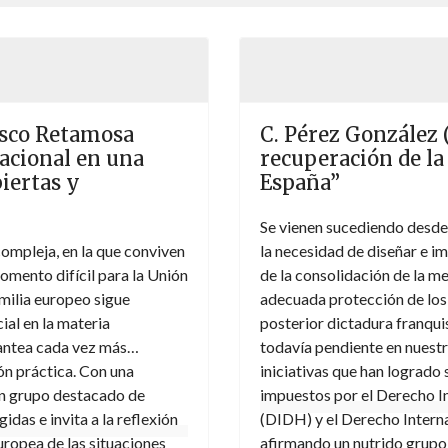
asco Retamosa
C. Pérez González (
nacional en una
recuperación de l
iertas y
España”
Se vienen sucediendo desde 
ompleja, en la que conviven
la necesidad de diseñar e i
omento difícil para la Unión
de la consolidación de la m
milia europeo sigue
adecuada protección de los d
ial en la materia
posterior dictadura franquis
lantea cada vez más
todavía pendiente en nuestro
ón práctica. Con una
iniciativas que han logrado 
 un grupo destacado de
impuestos por el Derecho 
das e invita a la reflexión
(DIDH) y el Derecho Interna
uropea de las situaciones
afirmando un nutrido grupo