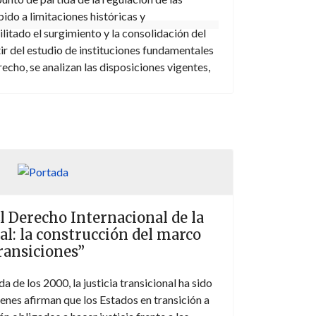
ido a limitaciones históricas y
litado el surgimiento y la consolidación del
r del estudio de instituciones fundamentales
echo, se analizan las disposiciones vigentes,
junto con los precedentes, la expansión y las
l fenómeno de los pabellones de conveniencia,
racterísticas específicas, no dispone de un
r conclusiones sobre su licitud o ilicitud a la
 la interpretación dada en la práctica
El Derecho Internacional de la
al: la construcción del marco
ransiciones”
a de los 2000, la justicia transicional ha sido
enes afirman que los Estados en transición a