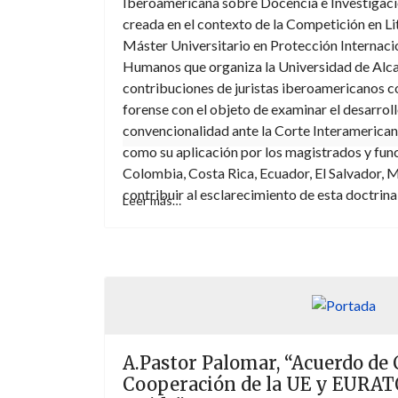
Iberoamericana sobre Docencia e Investigac
creada en el contexto de la Competición en Lit
Máster Universitario en Protección Internaci
Humanos que organiza la Universidad de Alcal
contribuciones de juristas iberoamericanos co
forense con el objeto de examinar el desarroll
convencionalidad ante la Corte Interamerica
como su aplicación por los magistrados y func
Colombia, Costa Rica, Ecuador, El Salvador, 
contribuir al esclarecimiento de esta doctrina
Leer más…
apoyo para todos aquellos interesados en la l
los derechos humanos ante el sistema intera
(ver
https://editorial.unimilitar.edu.co/index
A.Pastor Palomar, “Acuerdo de
Cooperación de la UE y EURAT