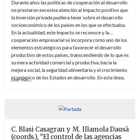
Durante años las políticas de cooperación al desarrollo
no prestaron excesiva atención al impacto positivo que
la inversión privada pudiera tener sobre el desarrollo
socioeconómico de los países en los que se efectuaba.
En la actualidad, este impacto se reconoce y la
cooperación empresarial se incorpora como uno de los
elementos estratégicos para favorecer el desarrollo
productivo de estos países, transcendiendo de lo que es
su mera actividad comercial y productiva, hacia la
mejora social, la seguridad alimentaria y el crecimiento
económico de los Estados en desarrollo. En esta línea,
Leer más…
la colaboración multi-actores – en la que participa el
sector privado - ha cobrado un peso de vital
importancia en la agenda global de desarrollo y en las
políticas de la lucha contra la pobreza, fomentando una
alianza mundial para el desarrollo. Este proceso,
situado en un contexto específico, como es el del
C. Blasi Casagran y M. Illamola Dausà
sector pesquero vital para muchos países ribereños en
(coords.), "El control de las agencias
desarrollo, y en un actor privado, también, concreto: las