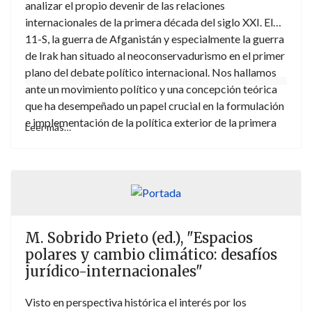
analizar el propio devenir de las relaciones
internacionales de la primera década del siglo XXI. El
11-S, la guerra de Afganistán y especialmente la guerra
de Irak han situado al neoconservadurismo en el primer
plano del debate político internacional. Nos hallamos
ante un movimiento político y una concepción teórica
que ha desempeñado un papel crucial en la formulación
e implementación de la política exterior de la primera
Leer más…
superpotencia mundial en un periodo reciente marcado
por la alta conflictividad internacional y por la máxima
securitización de la agenda.
M. Sobrido Prieto (ed.), "Espacios
polares y cambio climático: desafíos
jurídico-internacionales"
Visto en perspectiva histórica el interés por los