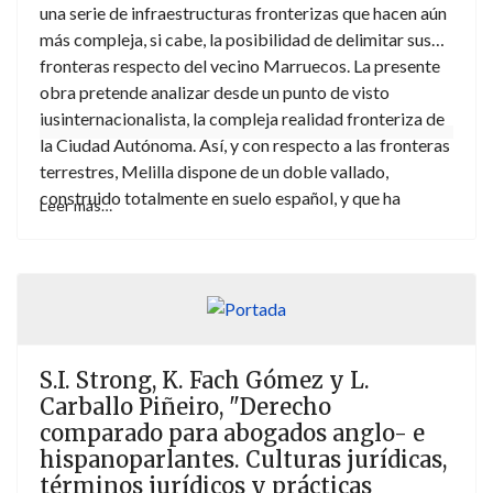
una serie de infraestructuras fronterizas que hacen aún
más compleja, si cabe, la posibilidad de delimitar sus
fronteras respecto del vecino Marruecos. La presente
obra pretende analizar desde un punto de visto
iusinternacionalista, la compleja realidad fronteriza de
la Ciudad Autónoma. Así, y con respecto a las fronteras
terrestres, Melilla dispone de un doble vallado,
construido totalmente en suelo español, y que ha
Leer más…
reducido la extensión de la soberanía española
respecto a lo pactado en el siglo XIX. En el ámbito de
las fronteras marítimas, el puerto de Melilla se
encuentra ocupado parcialmente por la existencia del
puerto marroquí de Beni Enzar, sin que se haya
producido ninguna protesta por parte del Gobierno
S.I. Strong, K. Fach Gómez y L.
español. Finalmente, la navegación aérea en el
Carballo Piñeiro, "Derecho
aeropuerto de Melilla se realiza a través del
comparado para abogados anglo- e
denominado “Corredor de Melilla”, controlado por las
hispanoparlantes. Culturas jurídicas,
autoridades españolas pero que se localiza dentro del
términos jurídicos y prácticas
espacio aéreo marroquí, con pleno consentimiento de