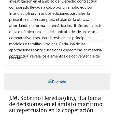
investigación en el ámbito del Derecho contractual
comparado llevada a cabo por un amplio equipo
interdisciplinar. Tras dos ediciones parciales, la
presente edición completa el plan de la obra,
abordando de forma sistemática los distintos aspectos
de la dinámica jurídica del contrato desde un prisma
comparativo, tras una síntesis de los principales
modelos o familias jurídicas. Cada una de las
aportaciones sobre cuestiones específicas en materia
contractual revela los elementos de convergencia de
Leer más…
los distintos sistemas jurídicos y aísla las diferencias
más características, acotando sus efectos perniciosos
sobre el tráfico internacional. Realizada esta labor
sobre los propios Derechos nacionales el análisis debe
servir asimismo para definir la génesis de los textos
internacionales de unificación (Convenio de Viena,
J.M. Sobrino Heredia (dir.), "La toma
Principios UNIDROIT, Principios de Derecho
de decisiones en el ámbito marítimo:
contractual europeo, Marco Común de Referencia,
su repercusión en la cooperación
Principios OHADAC…) y enfocar sus resultados desde