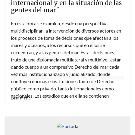
internacional y en la situación de las
un punto de vista crítico
.
gentes del mar"
En esta obra se examina, desde una perspectiva
multidisciplinar, la intervención de diversos actores en
los procesos de toma de decisiones que afectan a los
mares y océanos, a los recursos que en ellos se
encuentran, y a las gentes del mar. Estas decisiones,
fruto de una diplomacia multilateral y multinivel, están
dando cuerpo a un compresivo Derecho del mar cada
vez más institucionalizado y judicializado, donde
confluyen normas e instituciones tanto de Derecho
público como privado, tanto internacionales como
nacionales. Los estudios que en ella se contienen
Leer más…
proceden de autores que conforman la Red de
Excelencia de Estudios Jurídico-Marítimos
(REDEXMAR).