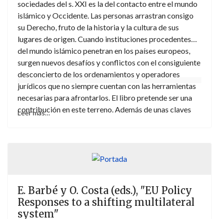
sociedades del s. XXI es la del contacto entre el mundo
diferentes tipos de crímenes internacionales de
islámico y Occidente. Las personas arrastran consigo
violencia sexual, los aspectos procesales y
su Derecho, fruto de la historia y la cultura de sus
procedimentales y los obstáculos técnico-prácticos
lugares de origen. Cuando instituciones procedentes
que su enjuiciamiento y castigo suscitan y lo que hemos
del mundo islámico penetran en los países europeos,
denominado la acción internacional institucionalizada
surgen nuevos desafíos y conflictos con el consiguiente
contra la violencia sexual en los conflictos surgida en el
desconcierto de los ordenamientos y operadores
marco de la Agenda «Mujeres, Paz y Seguridad» de la
jurídicos que no siempre cuentan con las herramientas
ONU.
necesarias para afrontarlos. El libro pretende ser una
contribución en este terreno. Además de unas claves
Leer más…
generales, se plantean algunas cuestiones específicas
(como la alimentación halal, la situación de las
mezquitas o el reconocimiento de la kafala islámica),
así como una referencia a las transformaciones
acontecidas a raíz de las revueltas del mundo árabe,
pues la globalización de nuestra sociedad hace
E. Barbé y O. Costa (eds.), "EU Policy
inevitable que lo que ocurre en los países islámicos nos
Responses to a shifting multilateral
afecte aquí también. La experiencia de los coautores en
system"
este ámbito aporta a la obra rigor y calidad científica,