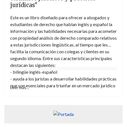
jurídicas"
éste, y sin que haya existido ningún acuerdo de
delegación o cesión al respecto. Y junto a todo ello,
Este es un libro diseñado para ofrecer a abogados y
recordemos que Marruecos no reconoce la soberanía
estudiantes de derecho que hablan inglés y español la
española sobre sus ciudades, islas y peñones en el norte
información y las habilidades necesarias para acometer
de África, dificultando enormemente la posibilidad de
con propiedad análisis de derecho comparado relativos
una delimitación consensuada de las fronteras.
a estas jurisdicciones lingüísticas, al tiempo que les
facilita la comunicación con colegas y clientes en su
segundo idioma. Entre sus características principales
destacan las siguientes:
- bilingüe inglés-español
- ayuda a los juristas a desarrollar habilidades prácticas
que son esenciales para triunfar en un mercado jurídico
Leer más…
cada vez más internacionalizado
- cubre varios sectores jurídicos, sustantivos y
procesales, e incluye información sobre prácticas
jurídicas y de negocio en diversas jurisdicciones
hispano- y angloparlantes
- contextualiza información sobre sistemas jurídicos