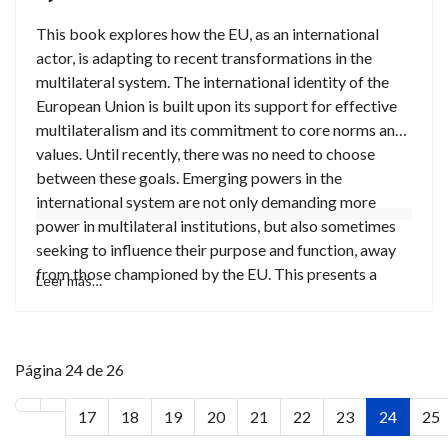
especialmente necesarios en una temática tan sensible
This book explores how the EU, as an international
como la que se aborda.
actor, is adapting to recent transformations in the
multilateral system. The international identity of the
European Union is built upon its support for effective
multilateralism and its commitment to core norms and
values. Until recently, there was no need to choose
between these goals. Emerging powers in the
international system are not only demanding more
power in multilateral institutions, but also sometimes
seeking to influence their purpose and function, away
from those championed by the EU. This presents a
Leer más…
dilemma for EU foreign policy – framed in this edited
volume as either accommodating changes in order to
support multilateral institutions or entrenching the EU
Página 24 de 26
position in order to uphold values. Using a common
analytical framework, the chapters include case studies
17
18
19
20
21
22
23
24
25
on important multilateral institutions such as the
United Nations Security Council, the International