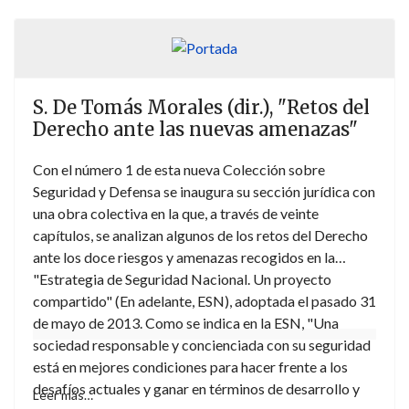
necesaria para aumentar la confianza recíproca entre
las autoridades judiciales de los distintos Estados. En
este sentido, los autores abordan con una marcada
dimensión práctica, la evolución y desarrollo actual de
S. De Tomás Morales (dir.), "Retos del
la cooperación judicial penal en la UE, cuya base
Derecho ante las nuevas amenazas"
fundamental es el principio de reconocimiento mutuo
de resoluciones judiciales. Para más información
aquí
.
Con el número 1 de esta nueva Colección sobre
Seguridad y Defensa se inaugura su sección jurídica con
una obra colectiva en la que, a través de veinte
capítulos, se analizan algunos de los retos del Derecho
ante los doce riesgos y amenazas recogidos en la
"Estrategia de Seguridad Nacional. Un proyecto
compartido" (En adelante, ESN), adoptada el pasado 31
de mayo de 2013. Como se indica en la ESN, "Una
sociedad responsable y concienciada con su seguridad
está en mejores condiciones para hacer frente a los
desafíos actuales y ganar en términos de desarrollo y
Leer más…