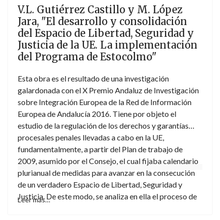
V.L. Gutiérrez Castillo y M. López
extranjeros y desarrolla las capacidades lingüísticas y
Jara, "El desarrollo y consolidación
jurídicas de los lectores a través de métodos de
del Espacio de Libertad, Seguridad y
inmersión e instrucción.
Justicia de la UE. La implementación
del Programa de Estocolmo"
Esta obra es el resultado de una investigación
galardonada con el X Premio Andaluz de Investigación
sobre Integración Europea de la Red de Información
Europea de Andalucía 2016. Tiene por objeto el
estudio de la regulación de los derechos y garantías
procesales penales llevadas a cabo en la UE,
fundamentalmente, a partir del Plan de trabajo de
2009, asumido por el Consejo, el cual fijaba calendario
plurianual de medidas para avanzar en la consecución
de un verdadero Espacio de Libertad, Seguridad y
Justicia. De este modo, se analiza en ella el proceso de
Leer más…
aproximación de las legislaciones sobre derechos y
garantías procesales penales en la UE, herramienta