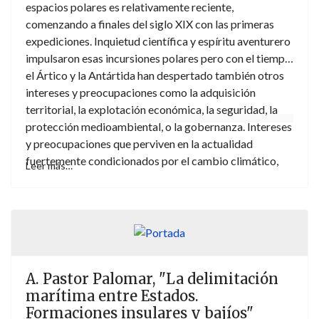
espacios polares es relativamente reciente,
comenzando a finales del siglo XIX con las primeras
expediciones. Inquietud científica y espíritu aventurero
impulsaron esas incursiones polares pero con el tiempo
el Ártico y la Antártida han despertado también otros
intereses y preocupaciones como la adquisición
territorial, la explotación económica, la seguridad, la
protección medioambiental, o la gobernanza. Intereses
y preocupaciones que perviven en la actualidad
fuertemente condicionados por el cambio climático,
Leer más…
proceso al que son especialmente vulnerables tanto el
Ártico como la Antártida. Considerando que se trata de
un tema científicamente apasionante, el presente libro
aborda los espacios polares a la luz del actual proceso
de cambio climático y desde una perspectiva
fundamentalmente jurídico-internacional.
A. Pastor Palomar, "La delimitación
marítima entre Estados.
Formaciones insulares y bajíos"