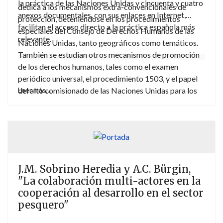
la práctica de las Naciones Unidas y cincuenta y cuatro
dedica a los mecanismos extra-convencionales de
anexos documentales, con sus enlaces en Internet,
protección, deteniéndose en los procedimientos
facilitan el acceso directo a la práctica española más
especiales del Consejo de Derechos Humanos de las
relevante.
Naciones Unidas, tanto geográficos como temáticos.
También se estudian otros mecanismos de promoción
de los derechos humanos, tales como el examen
periódico universal, el procedimiento 1503, y el papel
del alto comisionado de las Naciones Unidas para los
Leer más…
derechos humanos.
J.M. Sobrino Heredia y A.C. Bürgin,
"La colaboración multi-actores en la
cooperación al desarrollo en el sector
pesquero"