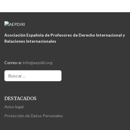
Monetary Fund, the World Trade Organization and the
International Criminal Court, as well as key policy areas
such as energy, climate change, nuclear non-
proliferation, and human rights.
Asociación Española de Profesores de Derecho Internacional y
Relaciones Internacionales
Correo-e:
info@aepdiri.org
Buscar
DESTACADOS
Aviso legal
Protección de Datos Personales