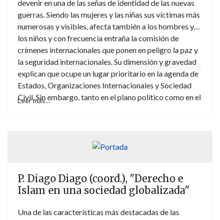
devenir en una de las señas de identidad de las nuevas
guerras. Siendo las mujeres y las niñas sus víctimas más
numerosas y visibles, afecta también a los hombres y
los niños y con frecuencia entraña la comisión de
crímenes internacionales que ponen en peligro la paz y
la seguridad internacionales. Su dimensión y gravedad
explican que ocupe un lugar prioritario en la agenda de
Estados, Organizaciones Internacionales y Sociedad
Civil. Sin embargo, tanto en el plano político como en el
Leer más…
jurídico, dista mucho de ser una cuestión agotada o
resuelta. Por el contrario, el debate sobre sus
presupuestos de análisis continúa abierto debido a que,
pese a su creciente visibilidad, las estadísticas no
reflejan fielmente su alcance y consecuencias. El
presente libro responde, a partir de un análisis holístico,
P. Diago Diago (coord.), "Derecho e
a cuestiones tan relevantes como los nuevos roles y la
Islam en una sociedad globalizada"
pluralidad de autores y víctimas de la violencia sexual,
su proceso de prohibición y criminalización mediante la
Una de las características más destacadas de las
construcción de un marco jurídico internacional, los