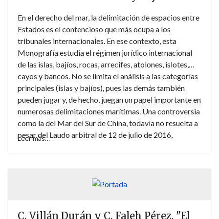
En el derecho del mar, la delimitación de espacios entre
Estados es el contencioso que más ocupa a los
tribunales internacionales. En ese contexto, esta
Monografía estudia el régimen jurídico internacional
de las islas, bajíos, rocas, arrecifes, atolones, islotes,
cayos y bancos. No se limita el análisis a las categorías
principales (islas y bajíos), pues las demás también
pueden jugar y, de hecho, juegan un papel importante en
numerosas delimitaciones marítimas. Una controversia
como la del Mar del Sur de China, todavía no resuelta a
pesar del Laudo arbitral de 12 de julio de 2016,
Leer más…
demuestra la necesidad de precisar el derecho
aplicable y su relevancia geopolítica. El análisis
también afecta a España, que mantiene pendientes una
serie de delimitaciones marítimas y de contenciosos
territoriales con la presencia de estas formaciones
geográficas.
C. Villán Durán y C. Faleh Pérez, "El