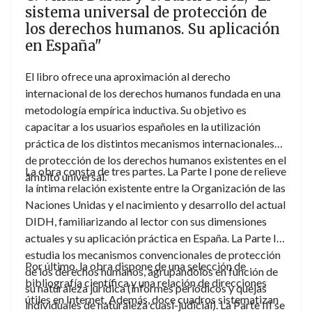
sistema universal de protección de
En el presente trabajo el lector encontrará una
los derechos humanos. Su aplicación
exposición sistemática de la práctica jurídica en la
en España"
materia, es decir: dos centenares de delimitaciones
marinas, una treintena de controversias internacionales
El libro ofrece una aproximación al derecho
judiciales y arbitrales, un centenar largo de tratados,
internacional de los derechos humanos fundada en una
otro centenar de legislaciones nacionales de Estados y
metodología empírica inductiva. Su objetivo es
entidades territoriales de los cinco continentes, y
capacitar a los usuarios españoles en la utilización
varios litigios judiciales de derecho interno. Con todo
práctica de los distintos mecanismos internacionales
ello, se alumbran posibles precedentes jurídicos de un
de protección de los derechos humanos existentes en el
sector del derecho internacional que reenvía a la
La obra consta de tres partes. La Parte I pone de relieve
ámbito universal.
geografía, sin rehacerla.
la íntima relación existente entre la Organización de las
Naciones Unidas y el nacimiento y desarrollo del actual
DIDH, familiarizando al lector con sus dimensiones
actuales y su aplicación práctica en España. La Parte II
estudia los mecanismos convencionales de protección
Por último, la obra dispone de una selección de
de los derechos humanos, agrupándolos en función de
bibliografía científica y una relación de direcciones
su naturaleza jurídica (informes periódicos y quejas
útiles en Internet. Además, doce cuadros sistematizan
individuales de naturaleza cuasi-judicial). La Parte III se