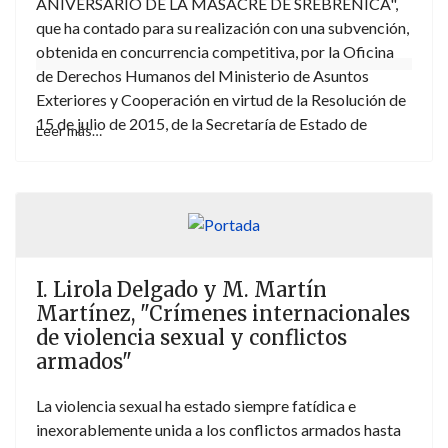
ANIVERSARIO DE LA MASACRE DE SREBRENICA",
que ha contado para su realización con una subvención,
obtenida en concurrencia competitiva, por la Oficina
de Derechos Humanos del Ministerio de Asuntos
Exteriores y Cooperación en virtud de la Resolución de
15 de julio de 2015, de la Secretaría de Estado de
Leer más…
Asuntos Exteriores, por la que se conceden
subvenciones durante 2015 para actividades de
divulgación, promoción y defensa de los derechos
humanos (BOE número 176 de 24 de julio de 2015). En
consecuencia, esta obra mantiene el mismo título del
referido proyecto, liderado por la Universidad
I. Lirola Delgado y M. Martín
Pontificia Comillas (ICAI-ICADE).
Martínez, "Crímenes internacionales
de violencia sexual y conflictos
armados"
La violencia sexual ha estado siempre fatídica e
inexorablemente unida a los conflictos armados hasta