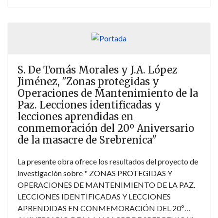
prosperidad [...]", por lo que resultaba necesario
ofrecer, en el primer número de esta colección, una
reflexión jurídica sobre los riesgos y amenazas que
atenazan la seguridad nacional interna e internacional
de la mano de grandes expertos en la materia.
S. De Tomás Morales y J.A. López
Jiménez, "Zonas protegidas y
Operaciones de Mantenimiento de la
Paz. Lecciones identificadas y
lecciones aprendidas en
conmemoración del 20º Aniversario
de la masacre de Srebrenica"
La presente obra ofrece los resultados del proyecto de
investigación sobre " ZONAS PROTEGIDAS Y
OPERACIONES DE MANTENIMIENTO DE LA PAZ.
LECCIONES IDENTIFICADAS Y LECCIONES
APRENDIDAS EN CONMEMORACIÓN DEL 20º