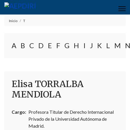
Inicio
T
A
B
C
D
E
F
G
H
I
J
K
L
M
Elisa TORRALBA
MENDIOLA
Cargo:
Profesora Titular de Derecho Internacional
Privado de la Universidad Autónoma de
Madrid.