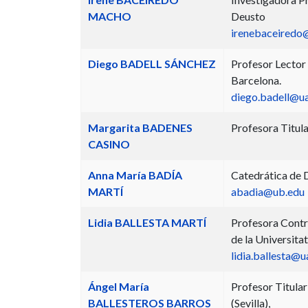
MACHO
Deusto
irenebaceiredo
Diego BADELL SÁNCHEZ
Profesor Lector 
Barcelona.
diego.badell@u
Margarita BADENES
Profesora Titula
CASINO
Anna María BADÍA
Catedrática de D
MARTÍ
abadia@ub.edu
Lidia BALLESTA MARTÍ
Profesora Contr
de la Universit
lidia.ballesta@u
Ángel María
Profesor Titular
BALLESTEROS BARROS
(Sevilla),