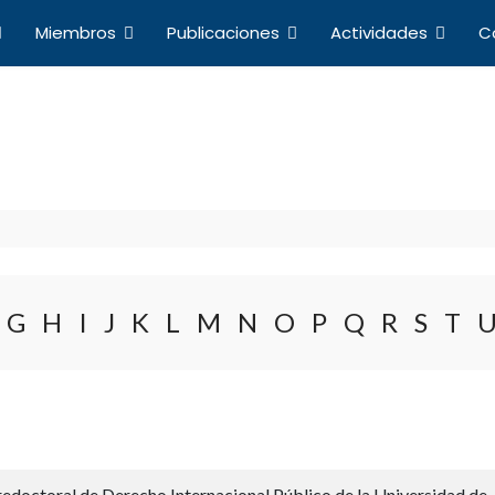
Miembros
Publicaciones
Actividades
C
Directorio de Miembros
a de Profesores de Derecho Internacional y Relacio
G
H
I
J
K
L
M
N
O
P
Q
R
S
T
edoctoral de Derecho Internacional Público de la Universidad de