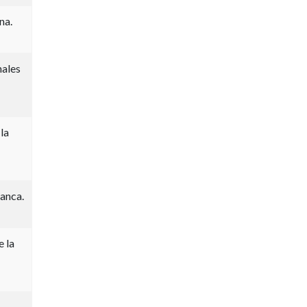
na.
nales
la
anca.
e la