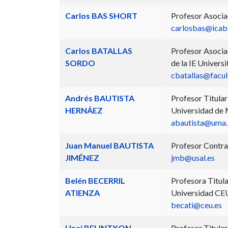
Carlos BAS SHORT
Profesor Asocia
carlosbas@icab
Carlos BATALLAS
Profesor Asocia
SORDO
de la IE Universi
cbatallas@facult
Andrés BAUTISTA
Profesor Titular
HERNÁEZ
Universidad de 
abautista@uma.
Juan Manuel BAUTISTA
Profesor Contra
JIMÉNEZ
jmb@usal.es
Belén BECERRIL
Profesora Titula
ATIENZA
Universidad CEU
becati@ceu.es
Unai BELINTXON
Profesor Titular