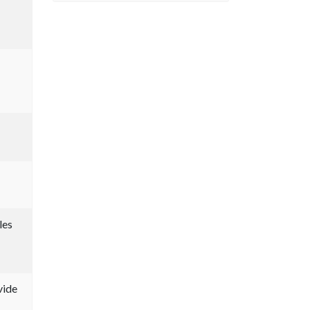
les
vide