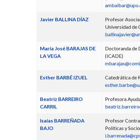
ambalbar@upo.
Javier BALLINA DÍAZ
Profesor Asociad
Universidad de
ballinajavier@un
María José BARAJAS DE
Doctoranda de De
LA VEGA
(ICADE)
mbarajas@comil
Esther BARBÉ IZUEL
Catedrática de 
esther.barbe@u
Beatriz BARREIRO
Profesora Ayuda
CARRIL
beatriz.barreiro
Isaías BARREÑADA
Profesor Contrat
BAJO
Políticas y Soc
i.barrenada@cp