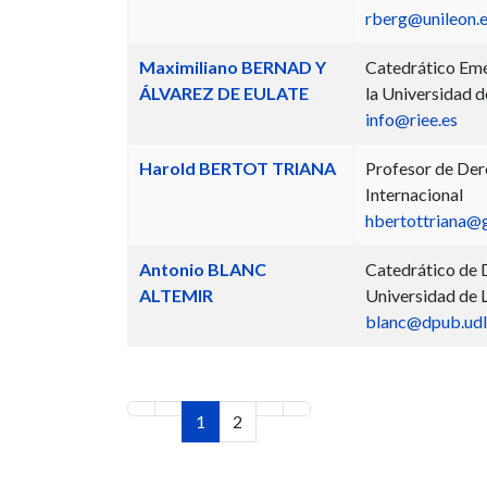
rberg@unileon.
Maximiliano BERNAD Y
Catedrático Emér
ÁLVAREZ DE EULATE
la Universidad 
info@riee.es
Harold BERTOT TRIANA
Profesor de Der
Internacional
hbertottriana@
Antonio BLANC
Catedrático de D
ALTEMIR
Universidad de L
blanc@dpub.udl
1
2