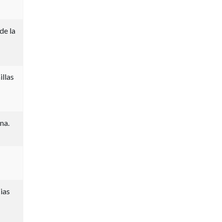
de la
llas
na.
ias