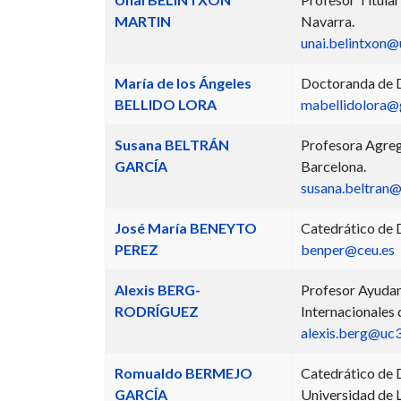
MARTIN
Navarra.
unai.belintxon@
María de los Ángeles
Doctoranda de D
BELLIDO LORA
mabellidolora@
Susana BELTRÁN
Profesora Agreg
GARCÍA
Barcelona.
susana.beltran
José María BENEYTO
Catedrático de D
PEREZ
benper@ceu.es
Alexis BERG-
Profesor Ayudan
RODRÍGUEZ
Internacionales 
alexis.berg@uc
Romualdo BERMEJO
Catedrático de D
GARCÍA
Universidad de 