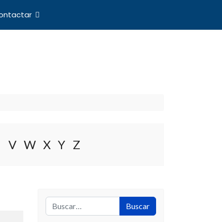
ontactar
nes Internacionales
U
V
W
X
Y
Z
Buscar
Buscar