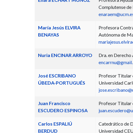
Complutense de
enaraem@ucm.e
María Jesús ELVIRA
Profesora Contra
BENAYAS
Autónoma de Ma
mariajesus.elvi
Nuria ENCINAR ARROYO
Dra. en Derecho 
encarrnu@gmail
José ESCRIBANO
Profesor Titular 
ÚBEDA-PORTUGUÉS
Universidad Carl
jose.escribano@
Juan Francisco
Profesor Titular
ESCUDERO ESPINOSA
juan.escudero@u
Carlos ESPALIÚ
Catedrático de D
BERDUD
Universidad CEU 