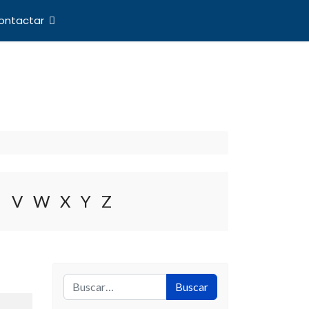
ontactar
nes Internacionales
U
V
W
X
Y
Z
Buscar
Buscar