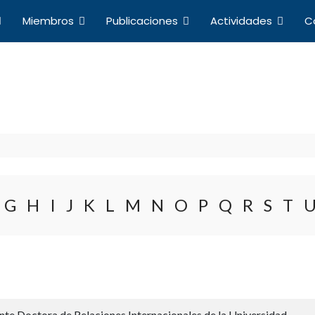
Miembros
Publicaciones
Actividades
C
Directorio de Miembros
a de Profesores de Derecho Internacional y Relacio
G
H
I
J
K
L
M
N
O
P
Q
R
S
T
te Doctora de Relaciones Internacionales de la Universidad