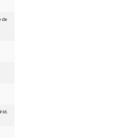
e de
rid.