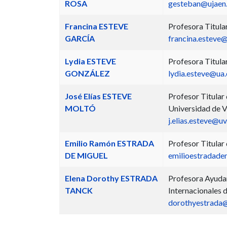
ROSA
gesteban@ujaen
Francina ESTEVE
Profesora Titula
GARCÍA
francina.esteve
Lydia ESTEVE
Profesora Titula
GONZÁLEZ
lydia.esteve@ua.
José Elías ESTEVE
Profesor Titular 
MOLTÓ
Universidad de V
j.elias.esteve@uv
Emilio Ramón ESTRADA
Profesor Titular
DE MIGUEL
emilioestradad
Elena Dorothy ESTRADA
Profesora Ayudan
TANCK
Internacionales 
dorothyestrada