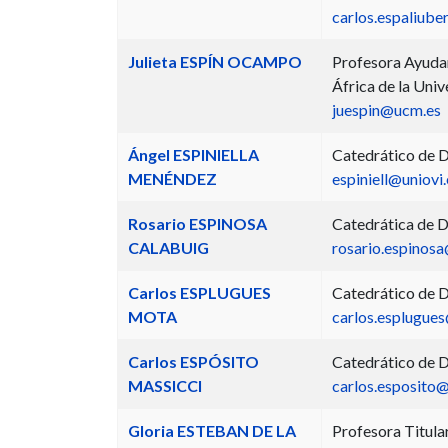
carlos.espaliub
Julieta ESPÍN OCAMPO
Profesora Ayudan
África de la Uni
juespin@ucm.es
Ángel ESPINIELLA
Catedrático de D
MENÉNDEZ
espiniell@uniovi.
Rosario ESPINOSA
Catedrática de D
CALABUIG
rosario.espinosa
Carlos ESPLUGUES
Catedrático de D
MOTA
carlos.esplugue
Carlos ESPÓSITO
Catedrático de D
MASSICCI
carlos.esposito
Gloria ESTEBAN DE LA
Profesora Titula