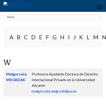
Inicio
A
B
C
D
E
F
G
H
I
J
K
L
M
W
Contactos,
Nombre
Detalles
Malgorzata
Profesora Ayudante Doctora de Derecho
WEGRZAK
Internacional Privado en la Universidad
Alicante
malgorzata.wegrzak@ua.es