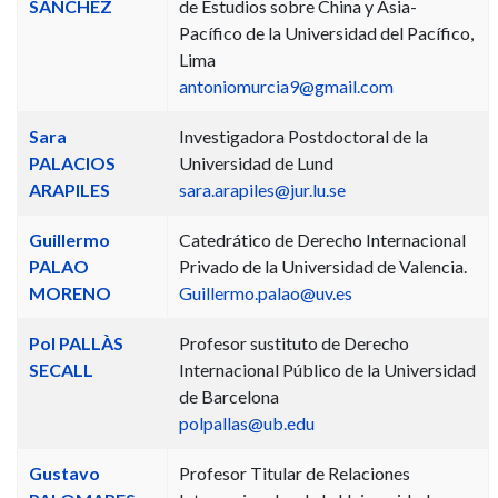
SÁNCHEZ
de Estudios sobre China y Asia-
Pacífico de la Universidad del Pacífico,
Lima
antoniomurcia9@gmail.com
Sara
Investigadora Postdoctoral de la
PALACIOS
Universidad de Lund
ARAPILES
sara.arapiles@jur.lu.se
Guillermo
Catedrático de Derecho Internacional
PALAO
Privado de la Universidad de Valencia.
MORENO
Guillermo.palao@uv.es
Pol PALLÀS
Profesor sustituto de Derecho
SECALL
Internacional Público de la Universidad
de Barcelona
polpallas@ub.edu
Gustavo
Profesor Titular de Relaciones