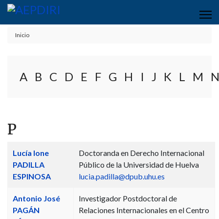
Inicio
A
B
C
D
E
F
G
H
I
J
K
L
M
P
Contactos,
Nombre
Detalles
Lucía Ione
Doctoranda en Derecho Internacional
PADILLA
Público de la Universidad de Huelva
ESPINOSA
lucia.padilla@dpub.uhu.es
Antonio José
Investigador Postdoctoral de
PAGÁN
Relaciones Internacionales en el Centro