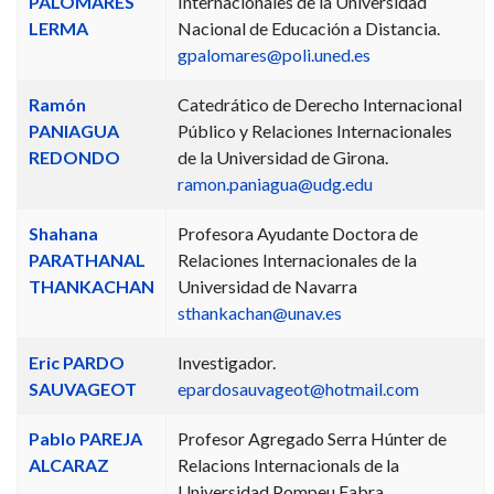
PALOMARES
Internacionales de la Universidad
LERMA
Nacional de Educación a Distancia.
gpalomares@poli.uned.es
Ramón
Catedrático de Derecho Internacional
PANIAGUA
Público y Relaciones Internacionales
REDONDO
de la Universidad de Girona.
ramon.paniagua@udg.edu
Shahana
Profesora Ayudante Doctora de
PARATHANAL
Relaciones Internacionales de la
THANKACHAN
Universidad de Navarra
sthankachan@unav.es
Eric PARDO
Investigador.
SAUVAGEOT
epardosauvageot@hotmail.com
Pablo PAREJA
Profesor Agregado Serra Húnter de
ALCARAZ
Relacions Internacionals de la
Universidad Pompeu Fabra.