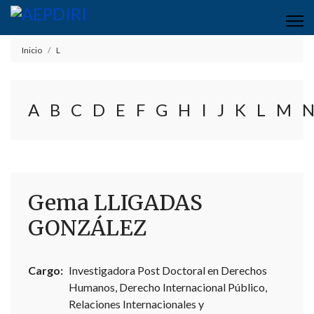
Inicio
L
A
B
C
D
E
F
G
H
I
J
K
L
M
Gema LLIGADAS
GONZÁLEZ
Cargo:
Investigadora Post Doctoral en Derechos
Humanos, Derecho Internacional Público,
Relaciones Internacionales y