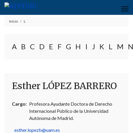
Inicio
L
A
B
C
D
E
F
G
H
I
J
K
L
M
Esther LÓPEZ BARRERO
Cargo:
Profesora Ayudante Doctora de Derecho
Internacional Público de la Universidad
Autónoma de Madrid.
esther.lopezb@uam.es