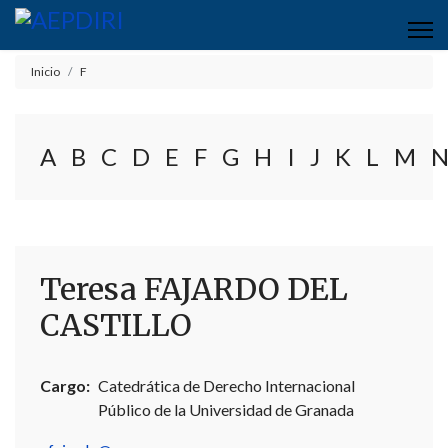
Inicio
F
A
B
C
D
E
F
G
H
I
J
K
L
M
Teresa FAJARDO DEL
CASTILLO
Cargo:
Catedrática de Derecho Internacional
Público de la Universidad de Granada