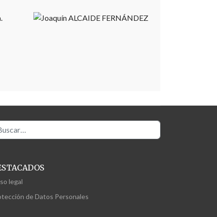
.
scar
ESTACADOS
so legal
otección de Datos Personales