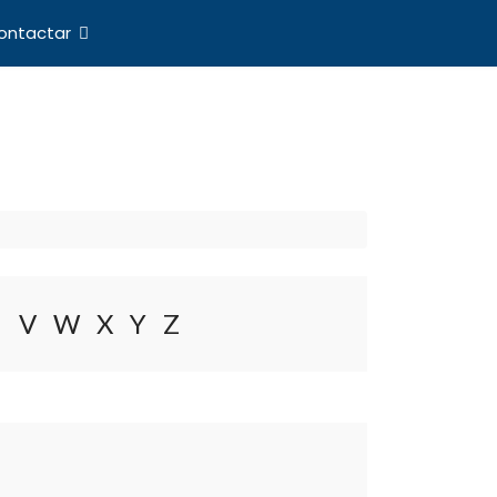
ontactar
nes Internacionales
U
V
W
X
Y
Z