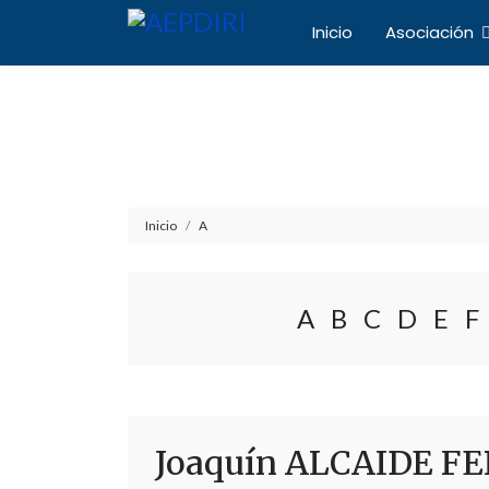
Inicio
Asociación
Asociación Español
Inicio
A
A
B
C
D
E
F
Joaquín ALCAIDE 