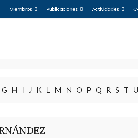
Miembros
Publicaciones
Actividades
C
Directorio de Miembros
a de Profesores de Derecho Internacional y Relacio
G
H
I
J
K
L
M
N
O
P
Q
R
S
T
FERNÁNDEZ