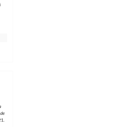
i
a
 de
21.