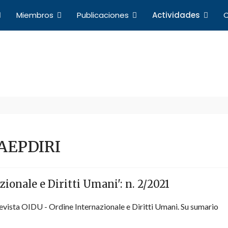
Miembros
Publicaciones
Actividades
C
Actividades
a de Profesores de Derecho Internacional y Relacio
 AEPDIRI
ionale e Diritti Umani': n. 2/2021
vista OIDU - Ordine Internazionale e Diritti Umani. Su sumario