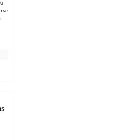
su
o de
n
as