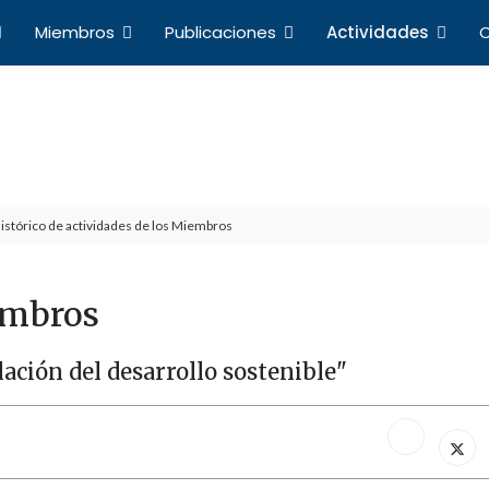
Miembros
Publicaciones
Actividades
C
Actividades
a de Profesores de Derecho Internacional y Relacio
istórico de actividades de los Miembros
embros
lación del desarrollo sostenible"