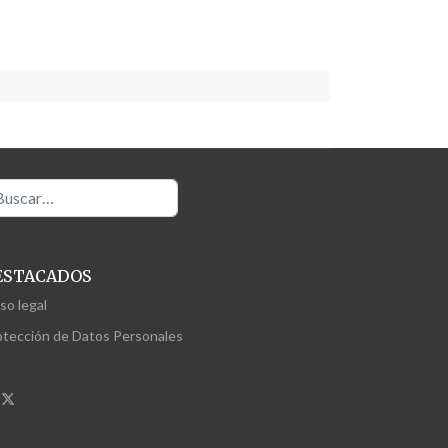
scar
ESTACADOS
so legal
otección de Datos Personales