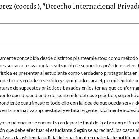
arez (coords.), "Derecho Internacional Privado
adamente concebida desde distintos planteamientos: como método d
es se caracteriza por la realización de supuestos prácticos selecc
erística es presentar al estudiante como verdadero protagonista e
 que tiene verdadero sentido y significado para él, permitiéndole n
atarse de supuestos prácticos basados en los temas que conforman 
 por lo que, dependiendo del contenido del caso práctico, se podrá a
spondiente cuatrimestre; todo ello con la idea de que pueda servir
 en la normativa supraestatal y estatal vigente, fácilmente accesib
uyo solucionario se encuentra en la parte final de la obra con el fin
ón que debe efectuar el estudiante. Según se apreciará, los casos
ativas a la asistencia judicial internacional, en materia de notifica