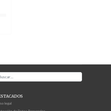
scar
ESTACADOS
so legal
otección de Datos Personales