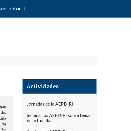
ontactar
nes Internacionales
Actividades
Jornadas de la AEPDIRI
ngan
ado,
Seminarios AEPDIRI sobre temas
 una
de actualidad
a de
l for