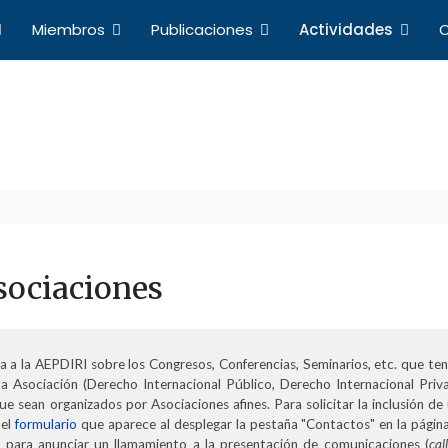
Miembros
Publicaciones
Actividades
C
Actividades
a de Profesores de Derecho Internacional y Relacio
sociaciones
a a la AEPDIRI sobre los Congresos, Conferencias, Seminarios, etc. que te
la Asociación (Derecho Internacional Público, Derecho Internacional Priv
ue sean organizados por Asociaciones afines. Para solicitar la inclusión de
 el
formulario
que aparece al desplegar la pestaña "Contactos" en la págin
 para anunciar un llamamiento a la presentación de comunicaciones (
cal